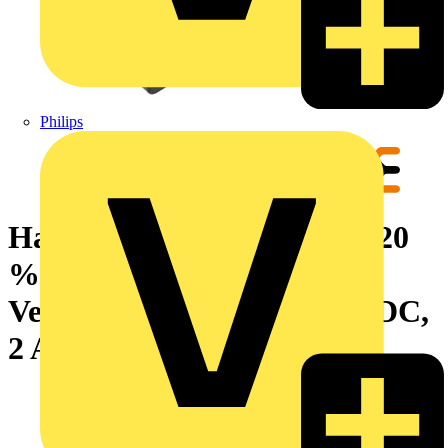
Philips
Halbleiterrelais, 12 V DC ±20
%, Freilaufdiode,
Verpolungsschutz, 3...33 V DC,
2 A, PUSH IN