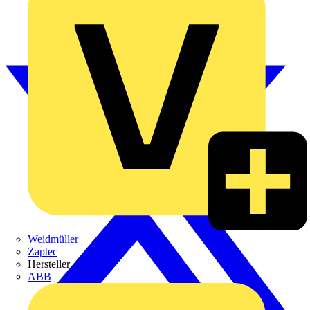
Weidmüller
Zaptec
Hersteller
ABB