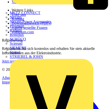
Voltimum+
Weitere Links
METZ CONNECT
Über uns
Nexans
Kontakt
Nexans Power Accessories
Downloadbereich (PDFs)
Prysmian
Häufig gestellte Fragen
Radium
voltimum.com
Regiolux
SCHÜCO
Registrierung
Scireum
SIEMENS
Registrieren Sie sich kostenlos und erhalten Sie stets aktuelle
Steinel
Informationen aus der Elektroindustrie.
STRIEBEL & JOHN
Jetzt registrieren
© 2002-
2026
Voltimum
Allgemeine Geschäftsbedingungen
Datenschutzerklärung
Impressum