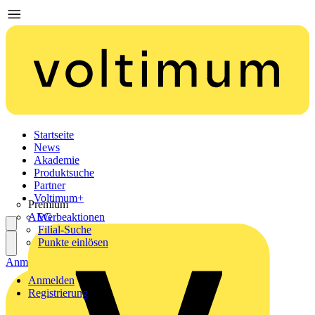
Startseite
News
Akademie
Produktsuche
Partner
Voltimum+
Premium
AEG
Werbeaktionen
Filial-Suche
Punkte einlösen
Anmelden
Registrierung
Anmelden
Registrierung