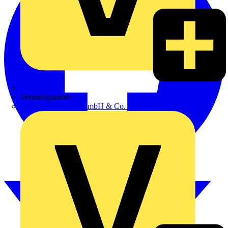
Zumtobel
Vertriebspartner
Adalbert Zajadacz GmbH & Co. KG