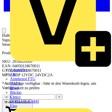
Halbleiterrelais für das Schalten und Verstärken von digitalen
Signalen. Das Relais arbeitet verschleißfrei und geräuschlos.
Steuerstromkreis und Laststromkreis sind galvanisch getrennt.
Produktkennzeichen
SKU: 2618820000
EAN: 04050118670011
Adaptaflex
GTIN: 04050118670011
Alre
MPN: TOP 12VDC 24VDC2A
Amphenol FTG
BALS
*Auf Anfrage verfügbar - bitte in den Warenkorb legen, um
Bega
Verfügbarkeit zu prüfen
Bticino
Cimco
−
+
DOTLUX GmbH
In den Warenkorb
Elso