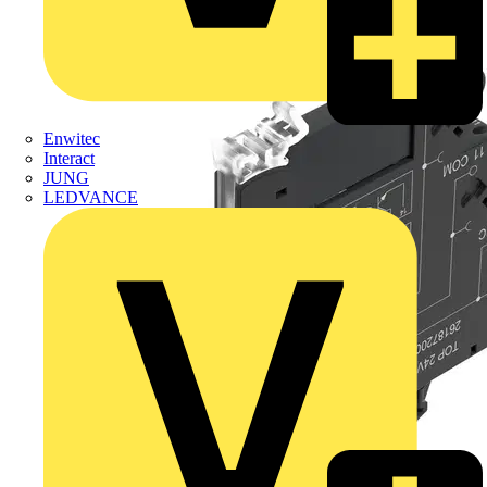
Enwitec
Interact
JUNG
LEDVANCE