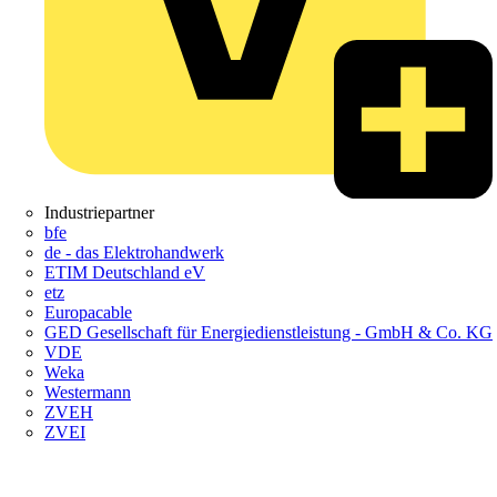
Industriepartner
bfe
de - das Elektrohandwerk
ETIM Deutschland eV
etz
Europacable
GED Gesellschaft für Energiedienstleistung - GmbH & Co. KG
VDE
Weka
Westermann
ZVEH
ZVEI