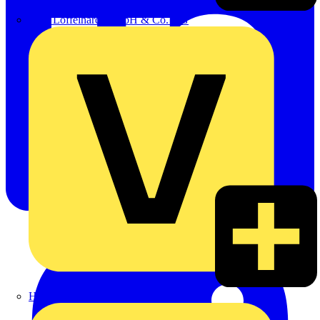
Emil Löffelhardt GmbH & Co. KG
Hardy Schmitz