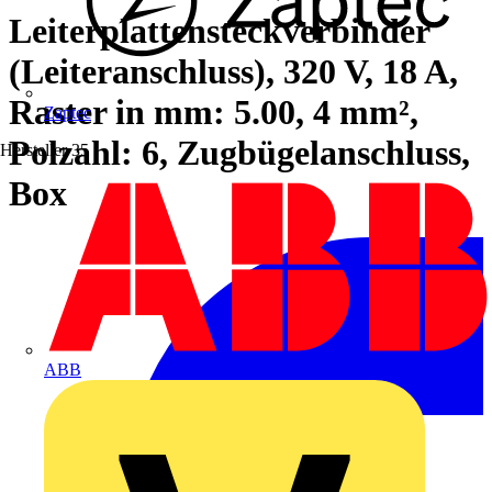
Leiterplattensteckverbinder
(Leiteranschluss), 320 V, 18 A,
Raster in mm: 5.00, 4 mm²,
Zaptec
Polzahl: 6, Zugbügelanschluss,
Hersteller
35
Box
ABB