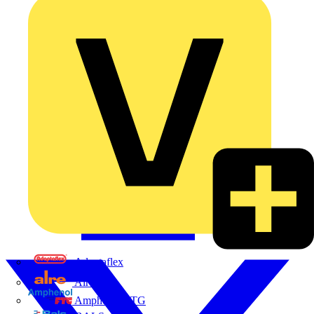
Adaptaflex
Alre
Amphenol FTG