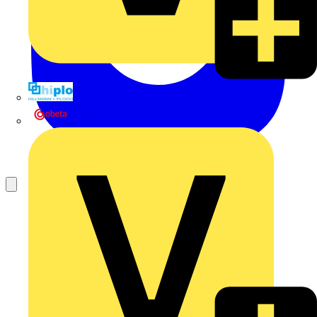
Hillmann & Ploog GmbH & Co. KG
Oskar Böttcher GmbH & Co. KG