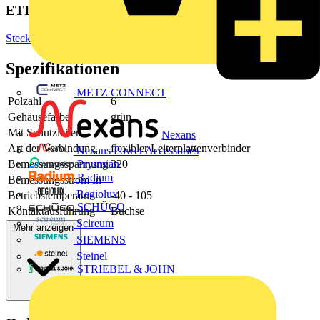
ETIM Group
Steckverbinder
Spezifikationen
METZ CONNECT
Polzahl
6
Gehäusefarbe
grün
Mit Schutzleiter
-
Nexans
Art der Verbindung
flexibler Leiterplattenverbinder
Nexans Power Accessories
Bemessungsspannung
320
Prysmian
Radium
Bemessungsstrom In
-
Regiolux
Betriebstemperatur
-40 - 105
SCHÜCO
Kontaktausführung
Buchse
Scireum
Mehr anzeigen
SIEMENS
Steinel
STRIEBEL & JOHN