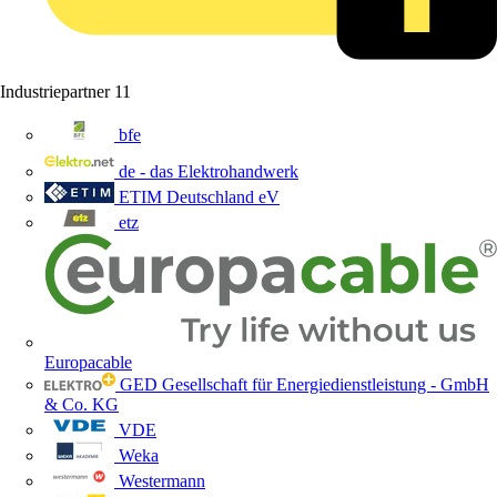
Industriepartner
11
bfe
de - das Elektrohandwerk
ETIM Deutschland eV
etz
Europacable
GED Gesellschaft für Energiedienstleistung - GmbH
& Co. KG
VDE
Weka
Westermann