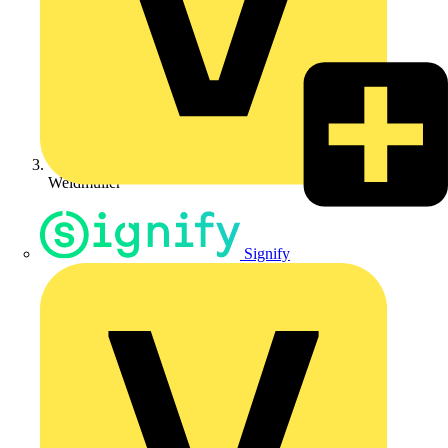
Weidmüller
Signify