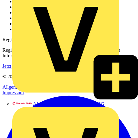
Weitere Links
Über uns
Kontakt
Downloadbereich (PDFs)
Häufig gestellte Fragen
voltimum.com
Registrierung
Registrieren Sie sich kostenlos und erhalten Sie stets aktuelle
Informationen aus der Elektroindustrie.
Jetzt registrieren
© 2002-
2026
Voltimum
Allgemeine Geschäftsbedingungen
Datenschutzerklärung
Impressum
Alexander Bürkle GmbH & Co. KG