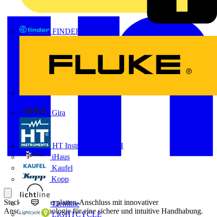
FINDER
FLUKE
Gira
HT Instruments GmbH
iHaus
Kaufel
Kopp
Steckbarer Leiterplatten-Anschluss mit innovativer
Lichtline
Anschlusstechnologie für eine sichere und intuitive Handhabung.
LIGHTCYCLE