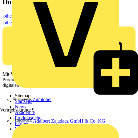
Dokumente
others
others
Mit Voltimum erhalten Elektrofachkräfte Zugang zu Branchennews,
Produktinformationen, Schulungen und Tools – alles auf einer
digitalen Plattform und Community.
Sitemap
Zumtobel
Startseite
News
Vertriebspartner
9
Akademie
Produktsuche
Adalbert Zajadacz GmbH & Co. KG
Partner
Voltimum+