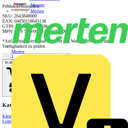
Megger
Produktkennzeichen
Mersen
SKU: 2643840000
EAN: 04050118643138
GTIN: 04050118643138
MPN: CPS 5.00/06/90 SN GN BX
*Auf Anfrage verfügbar - bitte in den Warenkorb legen, um
Verfügbarkeit zu prüfen
Merten
−
+
In den Warenkorb
Kategorien
Klemmen, Steckverbinder & Verbindungselemente
Leiterplattensteckverbinder