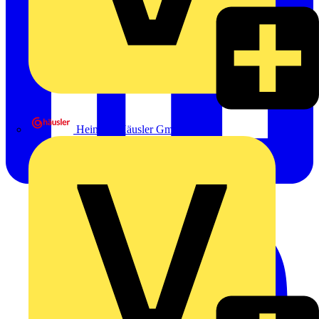
Heinrich Häusler GmbH