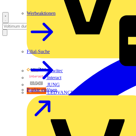
Werbeaktionen
Filial-Suche
Enwitec
Interact
JUNG
Punkte einlösen
LEDVANCE