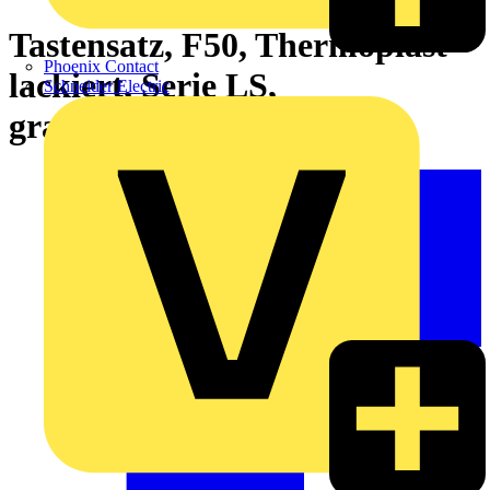
Tastensatz, F50, Thermoplast
Phoenix Contact
lackiert, Serie LS,
Schneider Electric
graphitschwarz matt