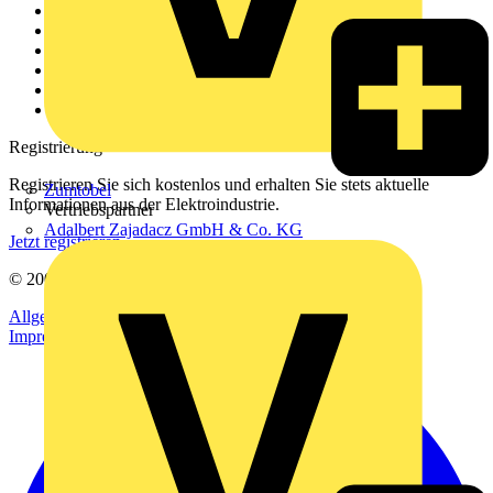
Weitere Links
Über uns
Kontakt
Downloadbereich (PDFs)
Häufig gestellte Fragen
voltimum.com
Registrierung
Registrieren Sie sich kostenlos und erhalten Sie stets aktuelle
Zumtobel
Informationen aus der Elektroindustrie.
Vertriebspartner
Adalbert Zajadacz GmbH & Co. KG
Jetzt registrieren
© 2002-
2026
Voltimum
Allgemeine Geschäftsbedingungen
Datenschutzerklärung
Impressum