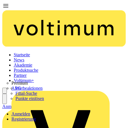
Startseite
News
Akademie
Produktsuche
Partner
Voltimum+
Premium
AEG
Werbeaktionen
Filial-Suche
Punkte einlösen
Anmelden
Registrierung
Anmelden
Registrierung