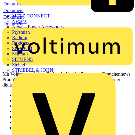
Dokument
Dokument
METZ CONNECT
Dokument
Nexans
Dokument
Nexans Power Accessories
Prysmian
Radium
Regiolux
SCHÜCO
Scireum
SIEMENS
Steinel
STRIEBEL & JOHN
Mit Voltimum erhalten Elektrofachkräfte Zugang zu Branchennews,
Produktinformationen, Schulungen und Tools – alles auf einer
digitalen Plattform und Community.
Sitemap
Startseite
News
Akademie
Produktsuche
Partner
Voltimum+