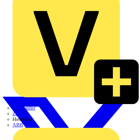
Weidmüller
Zaptec
Hersteller
ABB