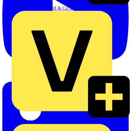
Emil Löffelhardt GmbH & Co. KG
Hardy Schmitz