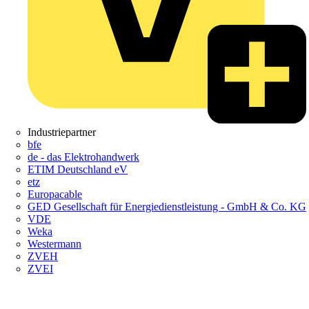
Industriepartner
bfe
de - das Elektrohandwerk
ETIM Deutschland eV
etz
Europacable
GED Gesellschaft für Energiedienstleistung - GmbH & Co. KG
VDE
Weka
Westermann
ZVEH
ZVEI