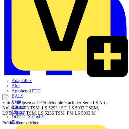
Adaptaflex
Alre
Amphenol FTG
BALS
Bega
zum Aufklipsen auf F 50-Module 3fach der Serie LS Art.-
Bticino
Nrn.: LS 5073 TSM, LS 5293 1ST, LS 5093 TSEM,
Cimco
LS 5073 RF TSM, LS 5236 TSM, FM LS 5003 M
DOTLUX GmbH
Elso
Produktkennzeichen