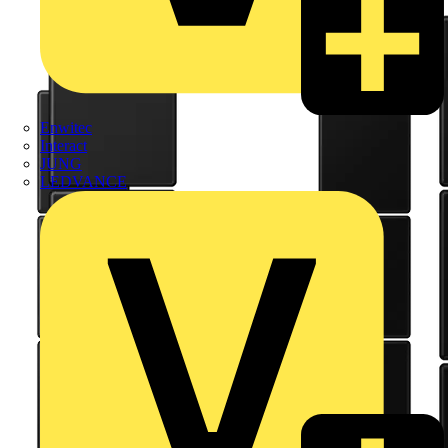
Enwitec
Interact
JUNG
LEDVANCE