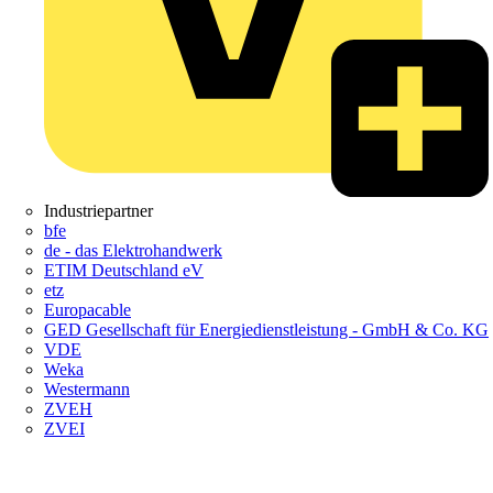
Industriepartner
bfe
de - das Elektrohandwerk
ETIM Deutschland eV
etz
Europacable
GED Gesellschaft für Energiedienstleistung - GmbH & Co. KG
VDE
Weka
Westermann
ZVEH
ZVEI