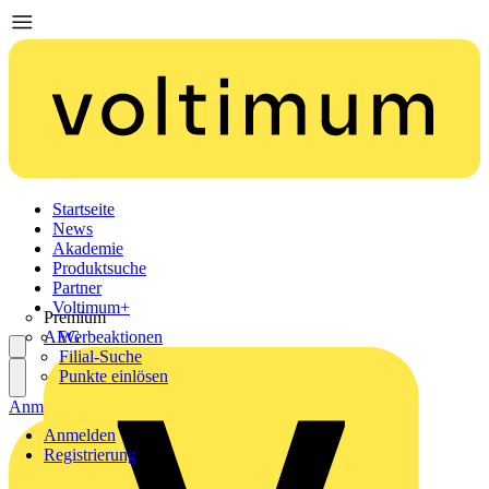
Startseite
News
Akademie
Produktsuche
Partner
Voltimum+
Premium
AEG
Werbeaktionen
Filial-Suche
Punkte einlösen
Anmelden
Registrierung
Anmelden
Registrierung