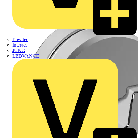
Enwitec
Interact
JUNG
LEDVANCE