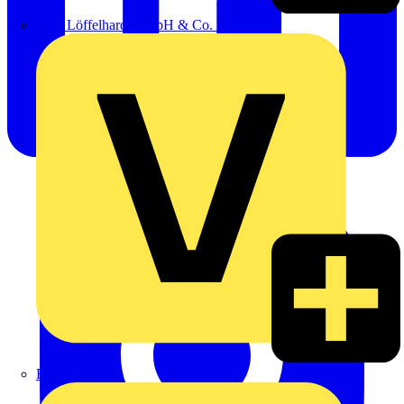
Emil Löffelhardt GmbH & Co. KG
Hardy Schmitz