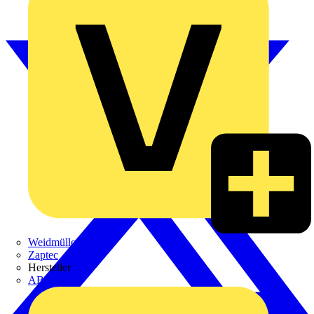
Weidmüller
Zaptec
Hersteller
ABB