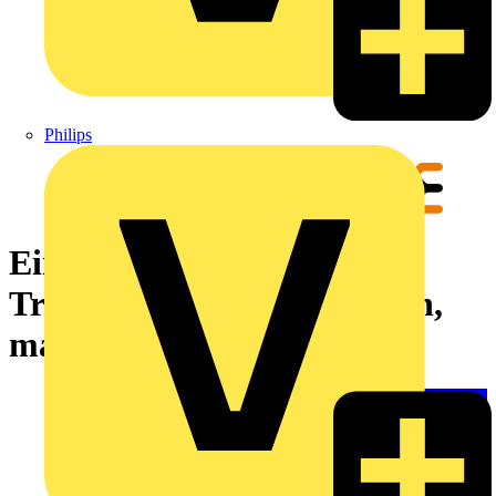
Philips
Einsatz (Crimpwerkzeug),
Trapezcrimp, Crimpbereich,
max.: 150 mm²