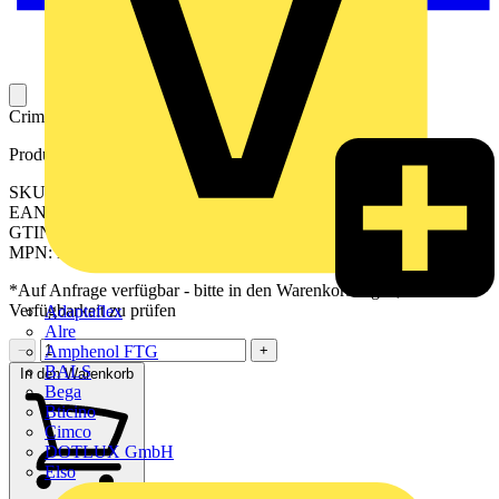
Crimpeinsatz für Crimpwerkzeuge.
Produktkennzeichen
SKU: 2577900000
EAN: 04050118590661
GTIN: 04050118590661
MPN: ES EPG 60 AEH 150
*Auf Anfrage verfügbar - bitte in den Warenkorb legen, um
Verfügbarkeit zu prüfen
Adaptaflex
Alre
Amphenol FTG
−
+
BALS
In den Warenkorb
Bega
Bticino
Cimco
DOTLUX GmbH
Elso