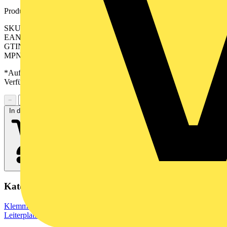
Produktkennzeichen
SKU: 2644290000
EAN: 04050118642681
GTIN: 04050118642681
MPN: CPS 5.00/05/270 SN GN BX
*Auf Anfrage verfügbar - bitte in den Warenkorb legen, um
Verfügbarkeit zu prüfen
−
+
In den Warenkorb
Kategorien
Klemmen, Steckverbinder & Verbindungselemente
Leiterplattensteckverbinder