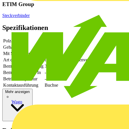
ETIM Group
Steckverbinder
Spezifikationen
Polzahl
5
Gehäusefarbe
grün
Mit Schutzleiter
-
Art der Verbindung
flexibler Leiterplattenverbinder
Bemessungsspannung
320
Bemessungsstrom In
-
Betriebstemperatur
-40 - 105
Kontaktausführung
Buchse
Mehr anzeigen
Wago