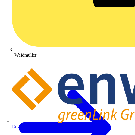
Weidmüller
Enwitec