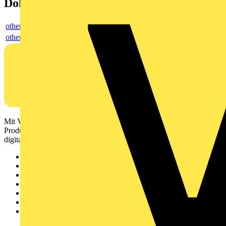
Dokumente
others
others
Mit Voltimum erhalten Elektrofachkräfte Zugang zu Branchennews,
Produktinformationen, Schulungen und Tools – alles auf einer
digitalen Plattform und Community.
Sitemap
Startseite
News
Akademie
Produktsuche
Partner
Voltimum+