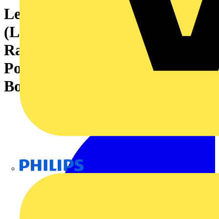
Leiterplattensteckverbinder
(Leiteranschluss), 320 V, 18 A,
Raster in mm: 5.00, 4 mm²,
Polzahl: 5, Zugbügelanschluss,
Box
Philips