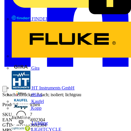
FINDER
FLUKE
Gira
HT Instruments GmbH
Schachtelbrücker; 7-fach; isoliert; lichtgrau
iHaus
Kaufel
Produktkennzeichen
Kopp
SKU: 2002-477
EAN: 4055143692304
Lichtline
GTIN: 4055143692304
LIGHTCYCLE
MPN: 2002-477