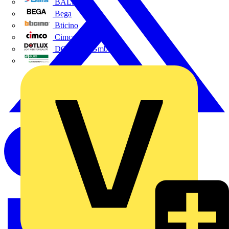
BALS
Bega
Bticino
Cimco
DOTLUX GmbH
Elso