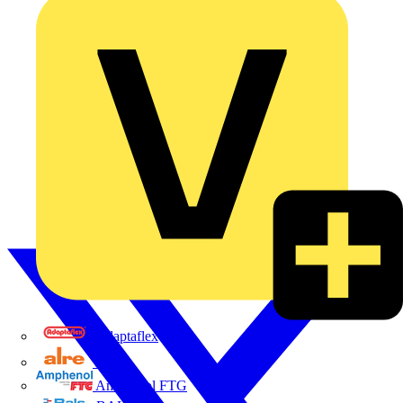
Adaptaflex
Alre
Amphenol FTG