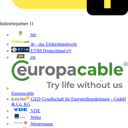
Industriepartner
11
bfe
de - das Elektrohandwerk
ETIM Deutschland eV
etz
Europacable
GED Gesellschaft für Energiedienstleistung - GmbH
& Co. KG
VDE
Weka
Westermann