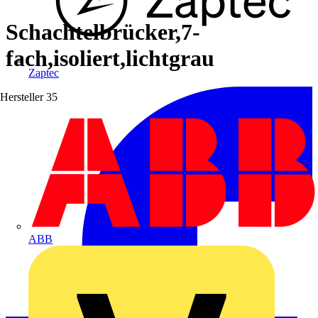
Schachtelbrücker,7-
fach,isoliert,lichtgrau
Zaptec
Hersteller
35
ABB