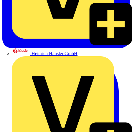
Heinrich Häusler GmbH