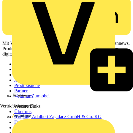
Mit Voltimum erhalten Elektrofachkräfte Zugang zu Branchennews,
Produktinformationen, Schulungen und Tools – alles auf einer
digitalen Plattform und Community.
Sitemap
Startseite
News
Akademie
Produktsuche
Partner
Zumtobel
Voltimum+
Vertriebspartner
9
Weitere Links
Über uns
Adalbert Zajadacz GmbH & Co. KG
Kontakt
Downloadbereich (PDFs)
Häufig gestellte Fragen
voltimum.com