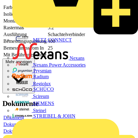
Farbe
grau
Isoliert
Ja
Montageart
steckbar
Rastermaß
5.2
Ausführung
Schachtelverbinder
METZ CONNECT
Bemessungsspannung
400
Bemessungsstrom In
25
Mit Berührungsschutz
Ja
Nexans
Mehr anzeigen
Nexans Power Accessories
Prysmian
Radium
Regiolux
SCHÜCO
Scireum
Dokumente
SIEMENS
Steinel
STRIEBEL & JOHN
Dokument
Dokument
Dokument