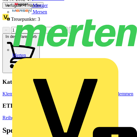
Megger
Verfügbar: 4 Händler
Mersen
Treuepunkte:
3
−
+
In den Warenkorb
Merten
Kategorien
Klemmen, Steckverbinder & Verbindungselemente
Reihenklemmen
ETIM Group
Reihenklemmen
Spezifikationen