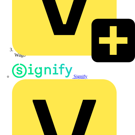
Wago
Signify