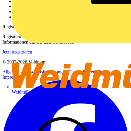
Kontakt
Downloadbereich (PDFs)
Häufig gestellte Fragen
voltimum.com
Registrierung
Registrieren Sie sich kostenlos und erhalten Sie stets aktuelle
Informationen aus der Elektroindustrie.
Jetzt registrieren
© 2002-
2026
Voltimum
Allgemeine Geschäftsbedingungen
Datenschutzerklärung
Impressum
Weidmüller