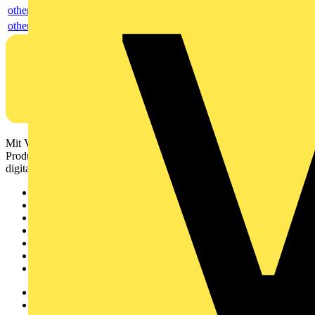
others
others
Mit Voltimum erhalten Elektrofachkräfte Zugang zu Branchennews,
Produktinformationen, Schulungen und Tools – alles auf einer
digitalen Plattform und Community.
Sitemap
Startseite
News
Akademie
Produktsuche
Partner
Voltimum+
Weitere Links
Über uns