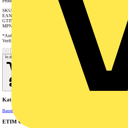
Produktkennzeichen
SKU: 2620910000
EAN: 04050118626070
GTIN: 04050118626070
MPN: ESG-FO 6/17 MM SI
*Auf Anfrage verfügbar - bitte in den Warenkorb legen, um
Verfügbarkeit zu prüfen
−
+
In den Warenkorb
Kategorien
Baustoffe & Verbrauchsmaterialien
Markierung & Kennzeichnung
ETIM Group