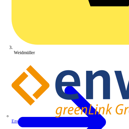
Weidmüller
Enwitec