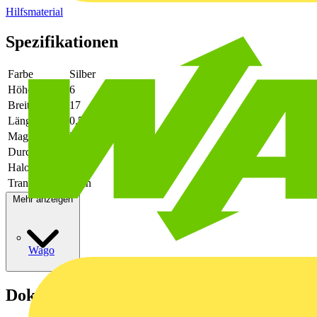
Hilfsmaterial
Spezifikationen
Farbe
Silber
Höhe
6
Breite
17
Länge
0.55
Magnetisch
Nein
Durchmesser
-
Halogenfrei
Ja
Transparent
Nein
Mehr anzeigen
Wago
Dokumente