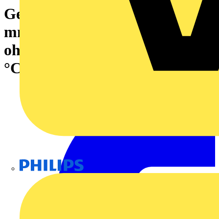
Gerätemarkierung, Breite: 17
mm, Aufgedruckte Zeichen:
ohne, Polyester, silber, -30...80
°C
Philips