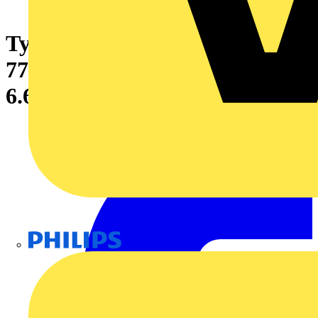
Ty-Rap Stahlnasenkabelb.
771x6,9 mm, 540N, schwarz PA
6.6, -60/+105°C, VPE 50
Philips