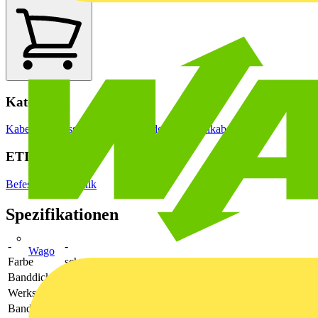
Kategorien
Kabelführungssysteme
Kabelbinder
Edelstahlkabelbinder
ETIM Group
Befestigungstechnik
Spezifikationen
-
-
Wago
Farbe
schwarz
Banddicke
1.52
Werkstoff
Kunststoff
Bandlänge
770.61