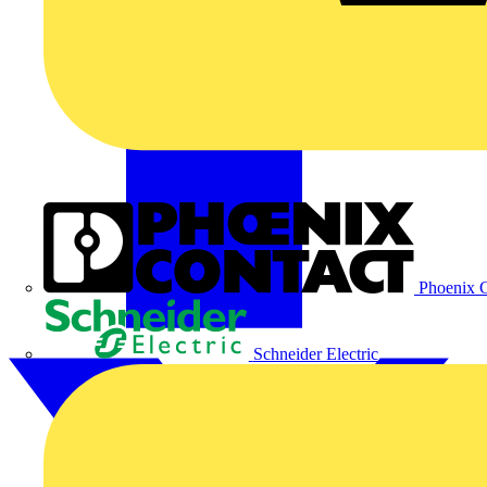
Phoenix C
Schneider Electric