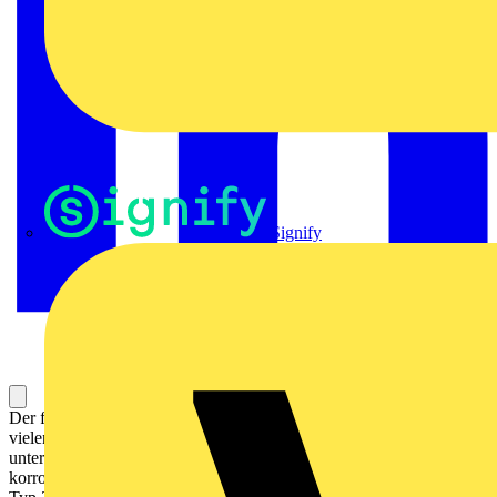
Signify
Der farbige Ty-Rap Stahlnasenkabelbinder aus Polyamid 6.6 ist in
vielen verschiedenen Farben, mehreren Längen und Breiten und
unterschiedlichen Zugfestigkeiten erhältlich. Die
korrosionsbeständige, antimagnetische Stahlnase aus dem Edelstahl