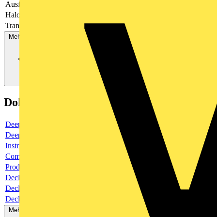
Ausführung
-
Halogenfrei
-
Transparent
-
Mehr anzeigen
Dokumente
Deeplink product page
Deeplink REACH
Instructions for use
Compliance: RoHS, REACH, TSCA
Product data sheet
Declaration RoHS
Declaration DOC CE (Declaration of conformity CE)
Declaration EPD (Environmental Product Declaration)
Mehr anzeigen