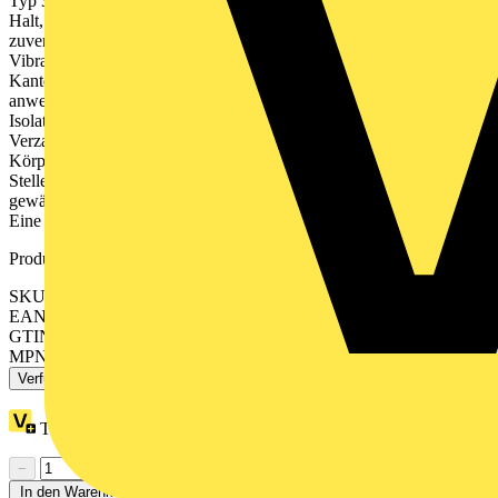
Typ 316 im Kabelbinderkopf garantiert den stärksten und sichersten
Halt, der am Markt zu finden ist. Der leistungsstarke und
zuverlässige Ty-Rap kann unter widrigsten Bedingungen wie unter
Vibrationen, Hitze oder Kälte eingesetzt werden. Die abgerundeten
Kanten und Konturen des Kopfes und des Binders sorgen für eine
anwenderfreundliche Handhabung und verhindern, dass die
Isolation der Kabel und Leitungen durch scharfe Kanten oder
Verzahnungen beschädigt werden. Zudem reduziert der glatte
Körper ohne Rasterzähne oder Rillen die Zahl überbeanspruchter
Stellen. Die leichte Noppung auf der Innenseite des Bandes
gewährleistet einen festen Sitz des Binders auf dem Kabelbündel.
Eine große Auswahl an Zubehör ergänzt das Sortiment.
Produktkennzeichen
SKU: 7TAG009280R0004
EAN: 5414363065968
GTIN: 5414363065968
MPN: TY529MX
Verfügbar: 3 Händler
Treuepunkte:
2
−
+
In den Warenkorb