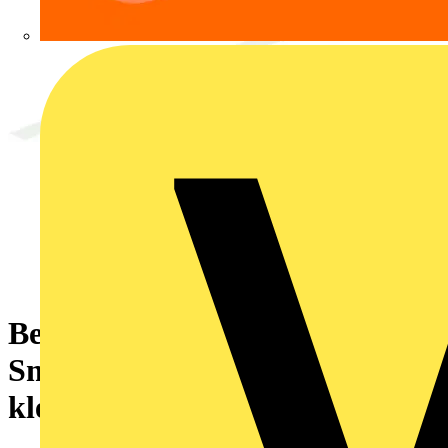
Beschriftungsstreifen,für
Smart Printer,permanent
klebend,weiß