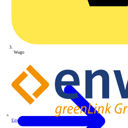
Wago
Enwitec