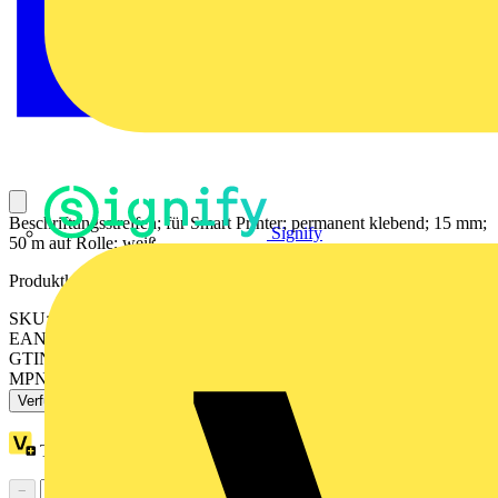
Beschriftungsstreifen; für Smart Printer; permanent klebend; 15 mm;
Signify
50 m auf Rolle; weiß
Produktkennzeichen
SKU: 210-702
EAN: 4017332825191
GTIN: 4017332825191
MPN: 210-702
Verfügbar: 2 Händler
Treuepunkte:
76
−
+