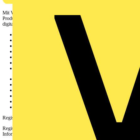
Mit Voltimum erhalten Elektrofachkräfte Zugang zu Branchennews,
Produktinformationen, Schulungen und Tools – alles auf einer
digitalen Plattform und Community.
Sitemap
Startseite
News
Akademie
Produktsuche
Partner
Voltimum+
Weitere Links
Über uns
Kontakt
Downloadbereich (PDFs)
Häufig gestellte Fragen
voltimum.com
Registrierung
Registrieren Sie sich kostenlos und erhalten Sie stets aktuelle
Informationen aus der Elektroindustrie.