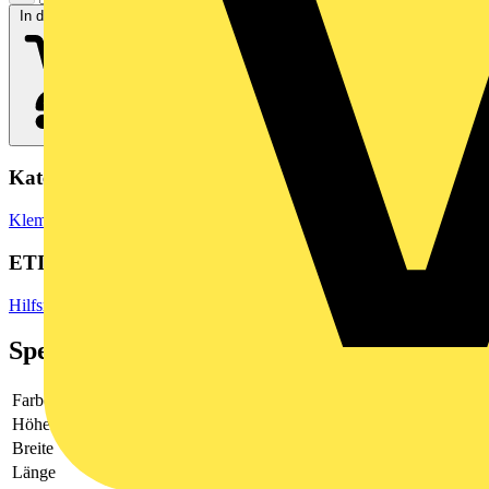
In den Warenkorb
Kategorien
Klemmen, Steckverbinder & Verbindungselemente
Reihenklemmen
ETIM Group
Hilfsmaterial
Spezifikationen
Farbe
weiß
Höhe
-
Breite
15
Länge
50000