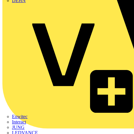
DEHN
Enwitec
Interact
JUNG
LEDVANCE