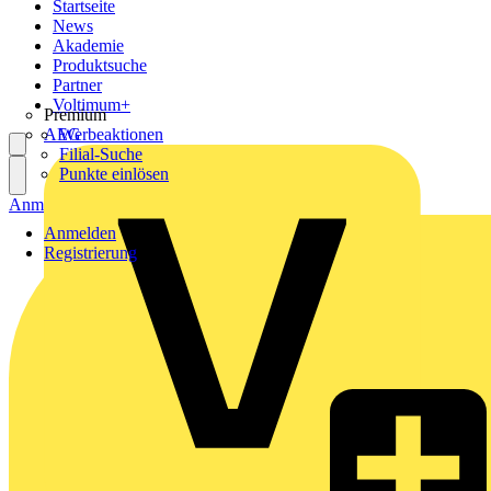
Startseite
News
Akademie
Produktsuche
Partner
Voltimum+
Premium
AEG
Werbeaktionen
Filial-Suche
Punkte einlösen
Anmelden
Registrierung
Anmelden
Registrierung