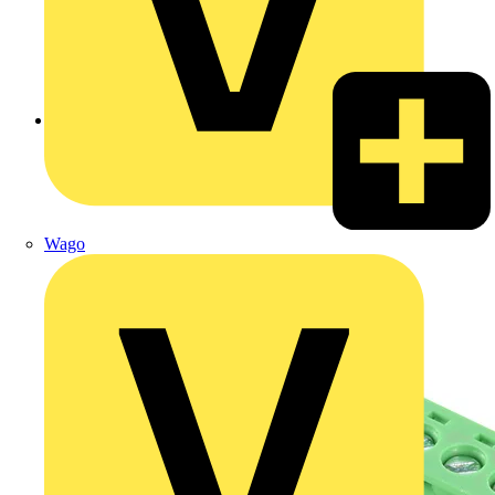
Zurück zu Produkte
Wago