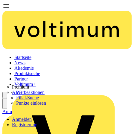
Startseite
News
Akademie
Produktsuche
Partner
Voltimum+
Premium
AEG
Werbeaktionen
Filial-Suche
Punkte einlösen
Anmelden
Registrierung
Anmelden
Registrierung