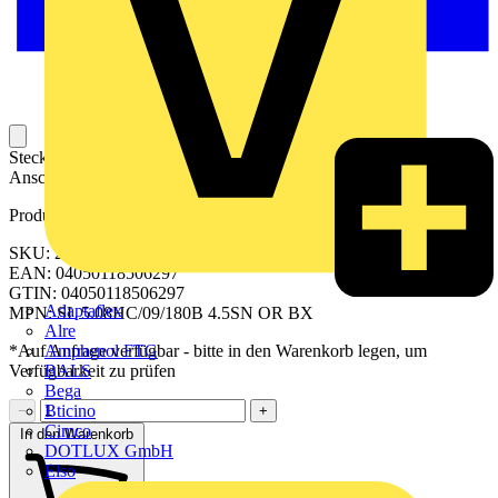
Steckbarer Leiterplatten-Anschluss mit innovatiever
Anschlusstechnologie für eine sichere und intuitive Handhabung.
Produktkennzeichen
SKU: 2496240000
EAN: 04050118506297
GTIN: 04050118506297
Adaptaflex
MPN: SL 5.08HC/09/180B 4.5SN OR BX
Alre
Amphenol FTG
*Auf Anfrage verfügbar - bitte in den Warenkorb legen, um
BALS
Verfügbarkeit zu prüfen
Bega
Bticino
−
+
Cimco
In den Warenkorb
DOTLUX GmbH
Elso