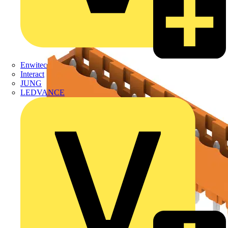
Enwitec
Interact
JUNG
LEDVANCE