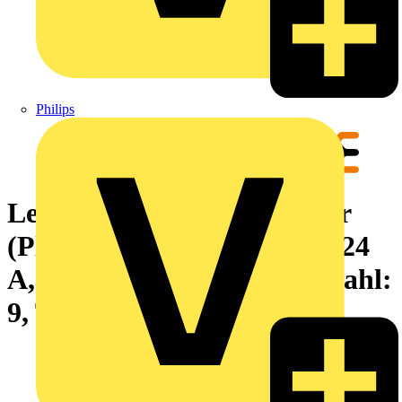
Philips
Leiterplattensteckverbinder
(Platinenanschluss), 320 V, 24
A, Raster in mm: 5.08, Polzahl:
9, THT-Lötanschluss, Box