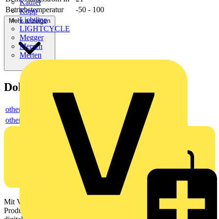
Kaufel
Betriebstemperatur
-50 - 100
Kopp
Lichtline
Mehr anzeigen
LIGHTCYCLE
Megger
Mersen
Merten
Dokumente
others
others
Mit Voltimum erhalten Elektrofachkräfte Zugang zu Branchennews,
Produktinformationen, Schulungen und Tools – alles auf einer