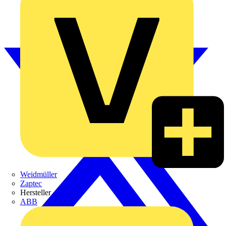
Weidmüller
Zaptec
Hersteller
ABB