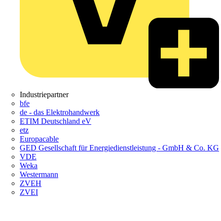
Industriepartner
bfe
de - das Elektrohandwerk
ETIM Deutschland eV
etz
Europacable
GED Gesellschaft für Energiedienstleistung - GmbH & Co. KG
VDE
Weka
Westermann
ZVEH
ZVEI