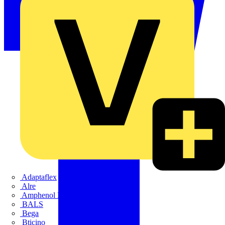
Adaptaflex
Alre
Amphenol FTG
BALS
Bega
Bticino