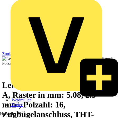
Zurück zu Produkte
Leiterplattenklemme, 250 V, 15
A, Raster in mm: 5.08, 2.5
Weidmüller
mm², Polzahl: 16,
Zaptec
Zugbügelanschluss, THT-
Hersteller
35