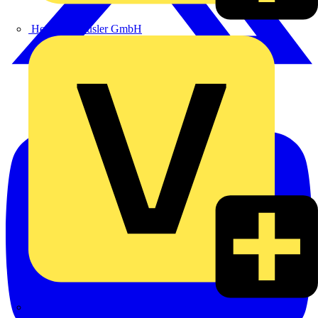
Heinrich Häusler GmbH
Hillmann & Ploog GmbH & Co. KG