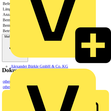
Befestigungsart
löten
Länge des Pins
3
Anzahl der Etagen
-
Bemessungsspannung
250
Bemessungsstrom In
-
Betriebstemperatur
-40 - 105
Mehr anzeigen
Alexander Bürkle GmbH & Co. KG
Dokumente
others
others