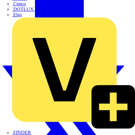
Cimco
DOTLUX GmbH
Elso
FINDER