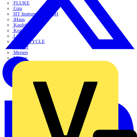
FLUKE
Gira
HT Instruments GmbH
iHaus
Kaufel
Kopp
Lichtline
LIGHTCYCLE
Megger
Mersen
Merten