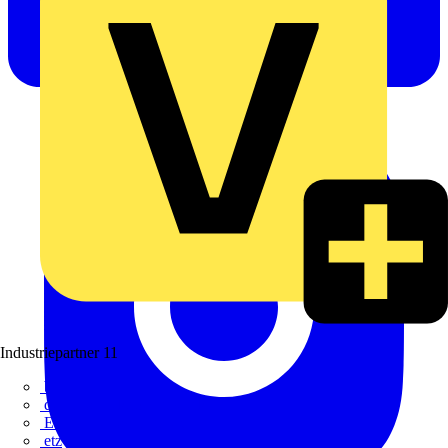
Industriepartner
11
bfe
de - das Elektrohandwerk
ETIM Deutschland eV
etz