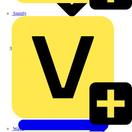
Signify
Weidmüller
Wago