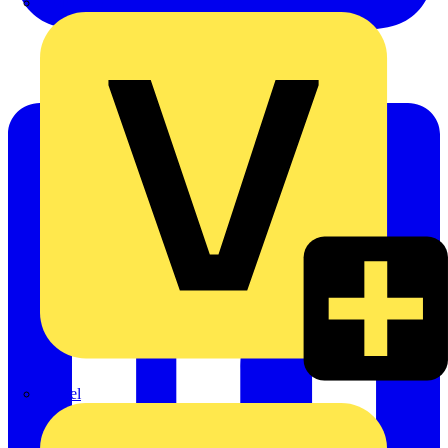
Oskar Böttcher GmbH & Co. KG
Rexel