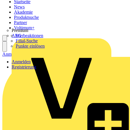
Startseite
News
Akademie
Produktsuche
Partner
Voltimum+
Premium
AEG
Werbeaktionen
Filial-Suche
Punkte einlösen
Anmelden
Registrierung
Anmelden
Registrierung