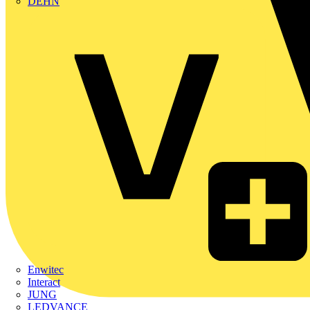
DEHN
Enwitec
Interact
JUNG
LEDVANCE