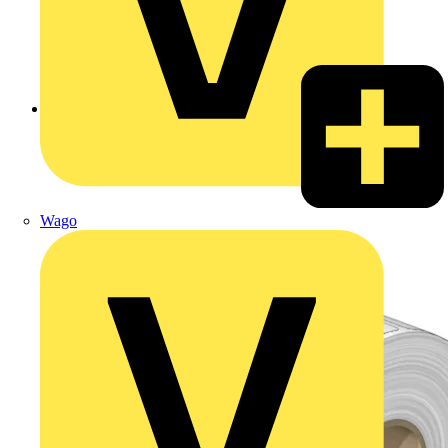
Zurück zu Produkte
Wago