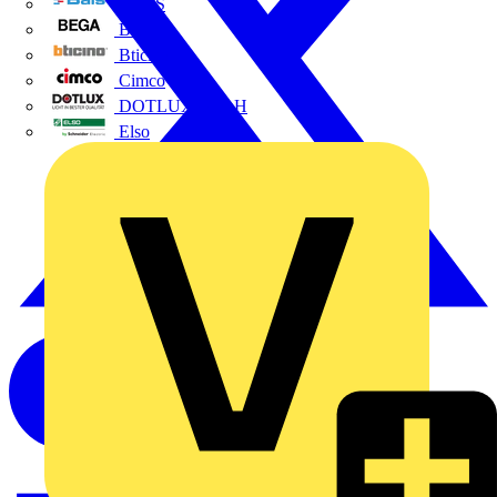
BALS
Bega
Bticino
Cimco
DOTLUX GmbH
Elso