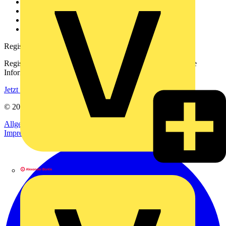
Kontakt
Downloadbereich (PDFs)
Häufig gestellte Fragen
voltimum.com
Registrierung
Registrieren Sie sich kostenlos und erhalten Sie stets aktuelle
Informationen aus der Elektroindustrie.
Jetzt registrieren
© 2002-
2026
Voltimum
Allgemeine Geschäftsbedingungen
Datenschutzerklärung
Impressum
Alexander Bürkle GmbH & Co. KG