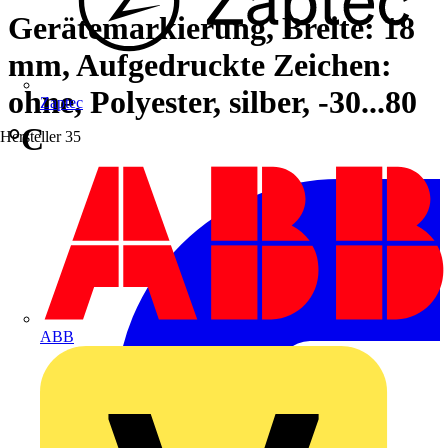
Gerätemarkierung, Breite: 18
mm, Aufgedruckte Zeichen:
ohne, Polyester, silber, -30...80
Zaptec
°C
Hersteller
35
ABB