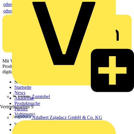
others
others
Mit Voltimum erhalten Elektrofachkräfte Zugang zu Branchennews,
Produktinformationen, Schulungen und Tools – alles auf einer
digitalen Plattform und Community.
Sitemap
Startseite
News
Zumtobel
Akademie
Produktsuche
Vertriebspartner
9
Partner
Voltimum+
Adalbert Zajadacz GmbH & Co. KG
Weitere Links
Über uns