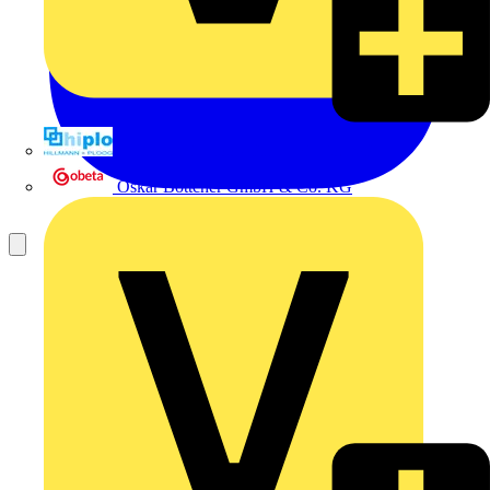
Hillmann & Ploog GmbH & Co. KG
Oskar Böttcher GmbH & Co. KG