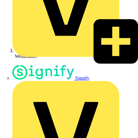
Weidmüller
Signify