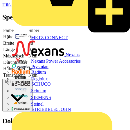
Hilfsmaterial
Spezifikationen
Farbe
Silber
Höhe
9
METZ CONNECT
Breite
18
Länge
0.55
Nexans
Magnetisch
Nein
Nexans Power Accessories
Durchmesser
-
Prysmian
Halogenfrei
Ja
Radium
Transparent
Nein
Regiolux
Mehr anzeigen
SCHÜCO
Scireum
SIEMENS
Steinel
STRIEBEL & JOHN
Dokumente