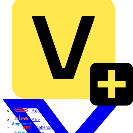
Adaptaflex
Alre
Amphenol FTG