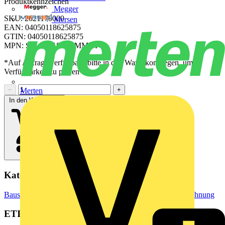
Produktkennzeichen
Megger
SKU: 2621170000
Mersen
EAN: 04050118625875
GTIN: 04050118625875
MPN: SM-FO 18/9.5 MM SI
*Auf Anfrage verfügbar - bitte in den Warenkorb legen, um
Verfügbarkeit zu prüfen
−
+
Merten
In den Warenkorb
Kategorien
Baustoffe & Verbrauchsmaterialien
Markierung & Kennzeichnung
ETIM Group