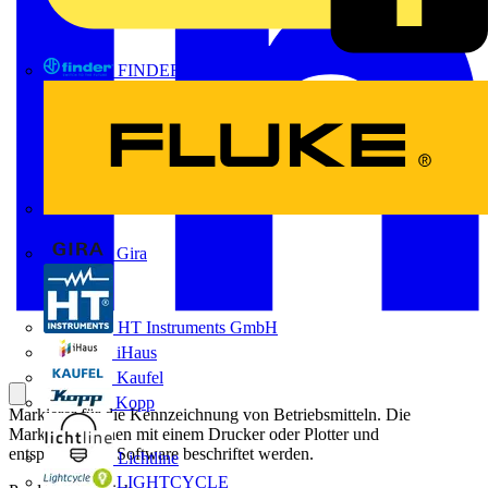
FINDER
FLUKE
Gira
HT Instruments GmbH
iHaus
Kaufel
Kopp
Markierer für die Kennzeichnung von Betriebsmitteln. Die
Markierer können mit einem Drucker oder Plotter und
entsprechender Software beschriftet werden.
Lichtline
LIGHTCYCLE