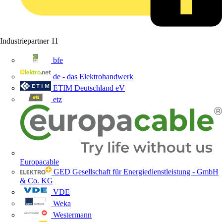
Industriepartner
11
bfe
de - das Elektrohandwerk
ETIM Deutschland eV
etz
Europacable
GED Gesellschaft für Energiedienstleistung - GmbH
& Co. KG
VDE
Weka
Westermann