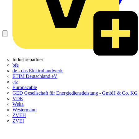
Industriepartner
bfe
de - das Elektrohandwerk
ETIM Deutschland eV
etz
Europacable
GED Gesellschaft für Energiedienstleistung - GmbH & Co. KG
VDE
Weka
Westermann
ZVEH
ZVEI