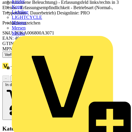
Kaufel
angeschlossene Beleuchtung) - Erfassungsfeld links/rechts in 3
Kopp
Ebenen - Erfassungsempfindlichkeit - Betriebsart (Normal-,
Lichtline
Treppenhaus-, Dauerbetrieb) Designlinie: PRO
LIGHTCYCLE
Megger
Produktkennzeichen
Mersen
SKU: 2CKA006800A3071
Merten
EAN: 4011395319017
GTIN: 4011395319017
MPN: 6851/22-131
Verfügbar: 3 Händler
Treuepunkte:
3
−
+
In den Warenkorb
Kategorien