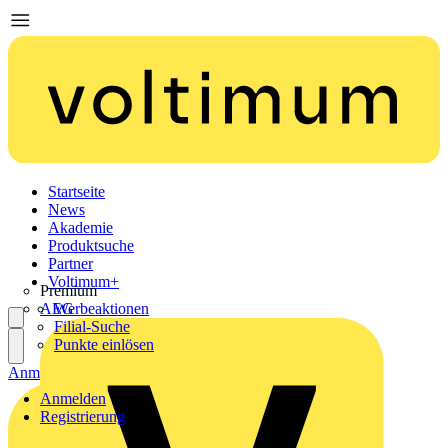
Startseite
News
Akademie
Produktsuche
Partner
Voltimum+
Premium
AEG
Werbeaktionen
Filial-Suche
Punkte einlösen
Anmelden
Registrierung
Anmelden
Registrierung