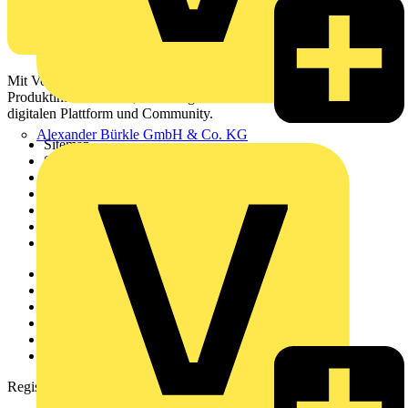
Mit Voltimum erhalten Elektrofachkräfte Zugang zu Branchennews,
Produktinformationen, Schulungen und Tools – alles auf einer
digitalen Plattform und Community.
Alexander Bürkle GmbH & Co. KG
Sitemap
Startseite
News
Akademie
Produktsuche
Partner
Voltimum+
Weitere Links
Über uns
Kontakt
Downloadbereich (PDFs)
Häufig gestellte Fragen
voltimum.com
Registrierung