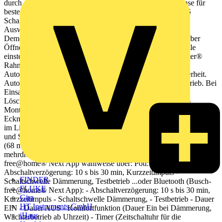
durch drei Drehgelenke. Ebenenausgleich: +/- 30°. Profilinse für
beste Erfassung. Überwachungsdichte: 84 Sektoren mit 336
Schaltsegmenten. Helligkeitsunabhängiger Testbetrieb zur
Auswertung des Erfassungsbereiches. Integrierte
Demontageerschwernis. Zusätzliche Einschaltmöglichkeit über
Öffnertaster. Integrierter Dämmerunsgsensor - Schaltschwelle
einstellbar. Wahlweise "eckiges Design" über Busch-Wächter®
Rahmen 6851/DR-xxx (nicht im Lieferumfang enthalten).
Automatische Störunterdrückung. Automatische Blendsicherheit.
Automatische Reichweitenstabilisierung Sommer/Winterbetrieb. Bei
Einsatz in Verbindung mit einem Relais/Schütz ist ein RC-
Löschglied Art.-Nr. 6899 vorzusehen Montage: -Ein-Punkt-
Montage möglich -Zur Wand- und Deckenmontage geeignet -Zur
Eckmontage in Verbindung mit Eckadapter (6851/EA-xxx) (nicht
im Lieferumfang enthalten) -Multi-Kabeleinführung an der Rück-
und Seitenwand mit Dichtkragen -Montage auf ISO-Schalterdose
(68 mm) möglich -Anschlussklemmen mit Hebel für ein, fein- oder
mehrdrähtige Leiter Einstellung der Grundfunktionen mit Busch-
free@home® Next App wahlweise über: Poti: -
Abschaltverzögerung: 10 s bis 30 min, Kurzzeitimpuls -
FINDER
Schaltschwelle Dämmerung, Testbetrieb ...oder Bluetooth (Busch-
FLUKE
free@home® Next App): - Abschaltverzögerung: 10 s bis 30 min,
Gira
Kurzzeitimpuls - Schaltschwelle Dämmerung, - Testbetrieb - Dauer
HT Instruments GmbH
EIN - Dauer AUS - Komfortfunktion (Dauer Ein bei Dämmerung,
iHaus
Wächterbetrieb ab Uhrzeit) - Timer (Zeitschaltuhr für die