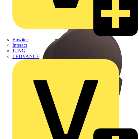
Enwitec
Interact
JUNG
LEDVANCE