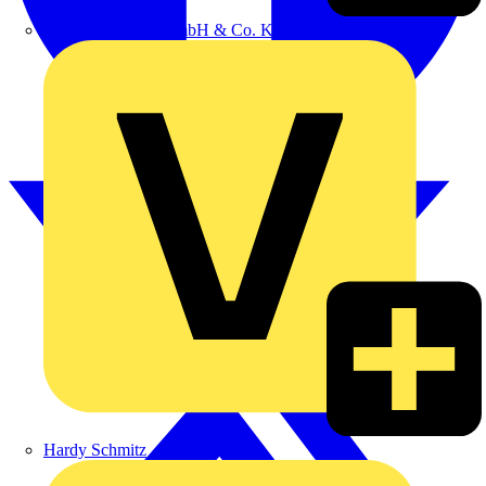
Emil Löffelhardt GmbH & Co. KG
Hardy Schmitz