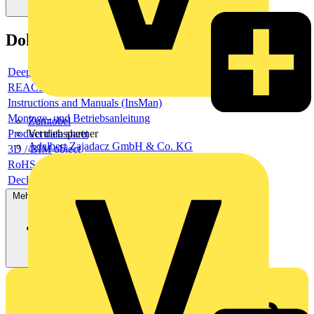
Dokumente
Deeplink product page
REACH Declaration (ReachDeclaration)
Instructions and Manuals (InsMan)
Montage- und Betriebsanleitung
Zumtobel
Product data sheet
Vertriebspartner
Adalbert Zajadacz GmbH & Co. KG
3D / BIM object
RoHS Declaration (RoHSInformation)
Declaration of Conformity - CE (DecConCe)
Mehr anzeigen