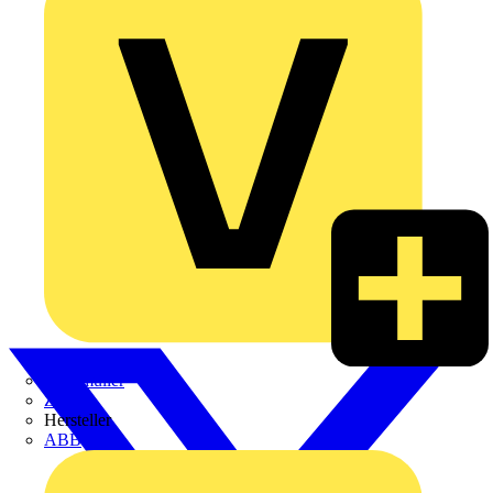
Weidmüller
Zaptec
Hersteller
ABB