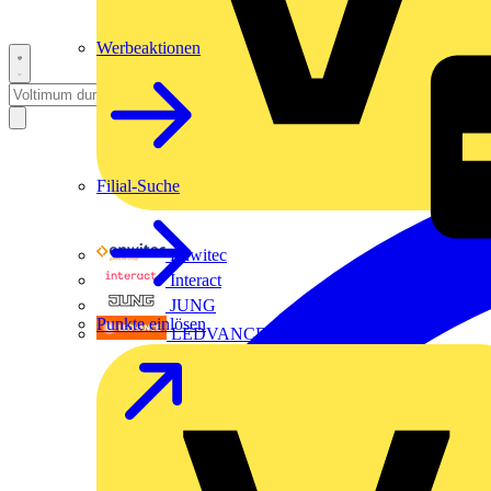
Werbeaktionen
Filial-Suche
Enwitec
Interact
JUNG
Punkte einlösen
LEDVANCE