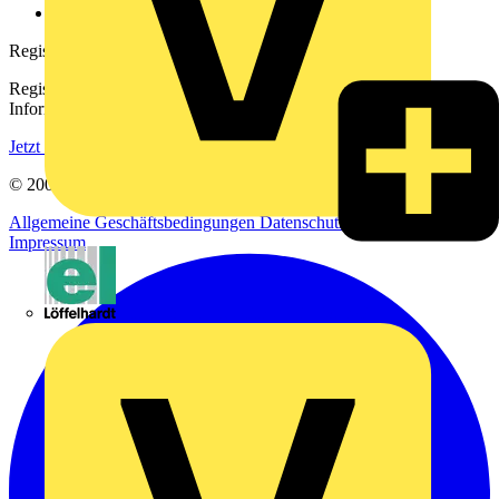
voltimum.com
Registrierung
Registrieren Sie sich kostenlos und erhalten Sie stets aktuelle
Informationen aus der Elektroindustrie.
Jetzt registrieren
© 2002-
2026
Voltimum
Allgemeine Geschäftsbedingungen
Datenschutzerklärung
Impressum
Emil Löffelhardt GmbH & Co. KG