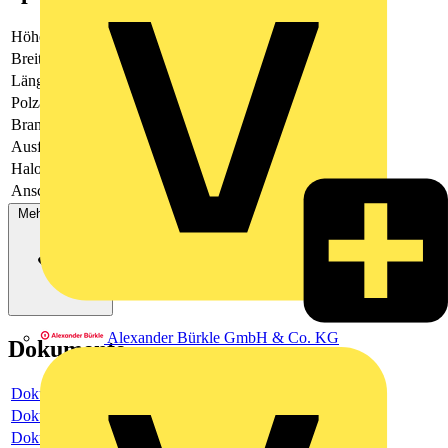
Höhe
14
Breite
17.9
Länge
63.6
Polzahl
3
Brandlast
0.05417
Ausführung
Stecker
Halogenfrei
Ja
Anschlussart
Federzuganschluss
Mehr anzeigen
Alexander Bürkle GmbH & Co. KG
Dokumente
Dokument
Dokument
Dokument