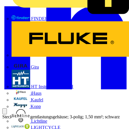
FINDER
FLUKE
Gira
HT Instruments GmbH
iHaus
Kaufel
Kopp
Stecker; mit Zugentlastungsgehäuse; 3-polig; 1,50 mm²; schwarz
Lichtline
LIGHTCYCLE