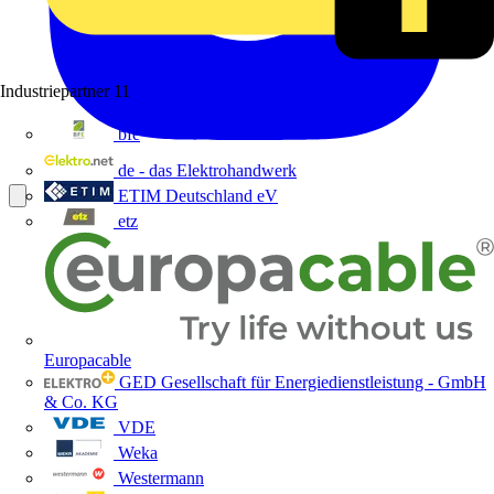
Industriepartner
11
bfe
de - das Elektrohandwerk
ETIM Deutschland eV
etz
Europacable
GED Gesellschaft für Energiedienstleistung - GmbH
& Co. KG
VDE
Weka
Westermann