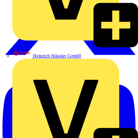
Heinrich Häusler GmbH