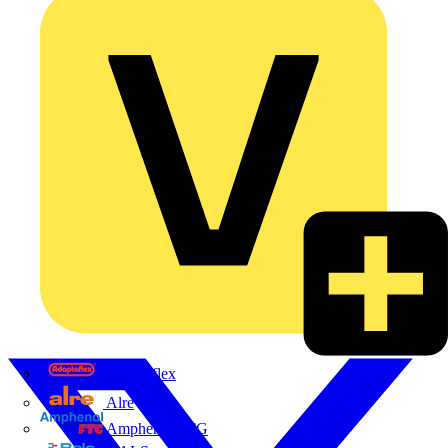
Adaptaflex
Alre
Amphenol FTG