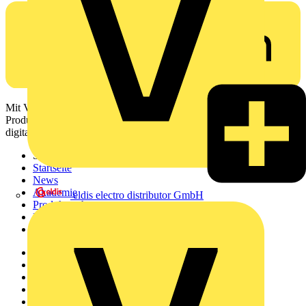
Mit Voltimum erhalten Elektrofachkräfte Zugang zu Branchennews,
Produktinformationen, Schulungen und Tools – alles auf einer
digitalen Plattform und Community.
Sitemap
Startseite
News
Akademie
eldis electro distributor GmbH
Produktsuche
Partner
Voltimum+
Weitere Links
Über uns
Kontakt
Downloadbereich (PDFs)
Häufig gestellte Fragen