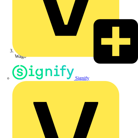
Wago
Signify