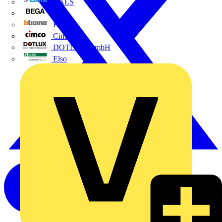
BALS
Bega
Bticino
Cimco
DOTLUX GmbH
Elso