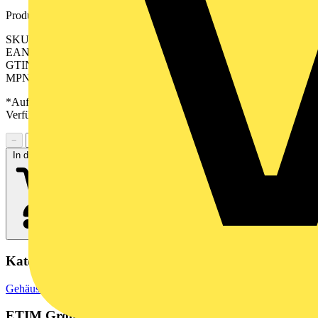
Produktkennzeichen
SKU: 2560850000
EAN: 04050118673081
GTIN: 04050118673081
MPN: HDC 06B SLU 2M20G N
*Auf Anfrage verfügbar - bitte in den Warenkorb legen, um
Verfügbarkeit zu prüfen
−
+
In den Warenkorb
Kategorien
Gehäuse & Schaltschränke
Wetterfeste Gehäuse
ETIM Group