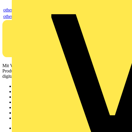
others
others
Mit Voltimum erhalten Elektrofachkräfte Zugang zu Branchennews,
Produktinformationen, Schulungen und Tools – alles auf einer
digitalen Plattform und Community.
Sitemap
Startseite
News
Akademie
Produktsuche
Partner
Voltimum+
Weitere Links