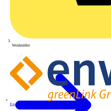
Weidmüller
Enwitec