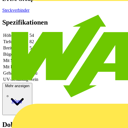
Steckverbinder
Spezifikationen
Höhe
54
Tiefe
82
Breite
54.5
Bügellage
Unterteil
Mit Stutzen
Nein
Mit Dichtung
Ja
Gehäusefarbe
grau
UV-beständig
Nein
Mehr anzeigen
Wago
Dokumente