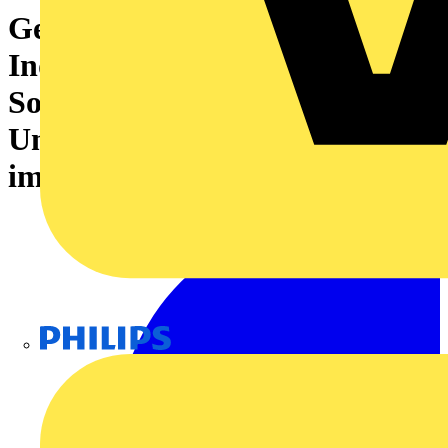
Gehäuse
Industriesteckverbinder,
Sockelgehäuse, Längsbügel am
Unterteil, Baugröße: 3, IP65,
im gestecktem Zustand
Philips