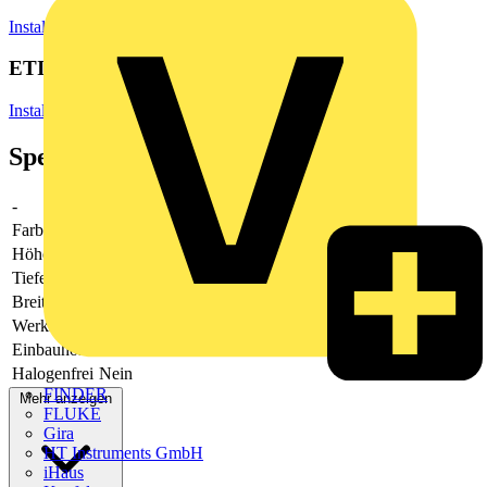
Installationsmaterial & Zubehör
Installationszubehör
ETIM Group
Installationsschalterprogramme/Steckvorrichtungen
Spezifikationen
-
-
Farbe
schwarz
Höhe
81
Tiefe
12
Breite
223
Werkstoff
Kunststoff
Einbauhöhe
55
Halogenfrei
Nein
FINDER
Mehr anzeigen
FLUKE
Gira
HT Instruments GmbH
iHaus