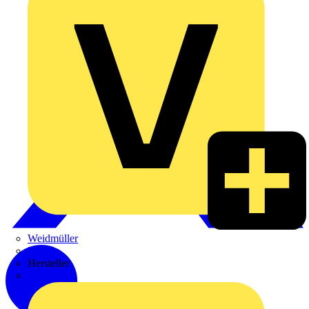
Weidmüller
Zaptec
Hersteller
ABB