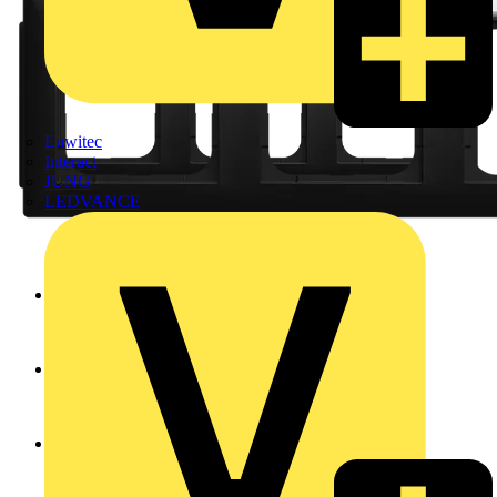
Enwitec
Interact
JUNG
LEDVANCE