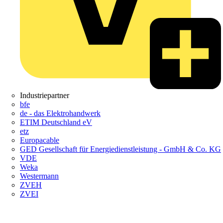
Industriepartner
bfe
de - das Elektrohandwerk
ETIM Deutschland eV
etz
Europacable
GED Gesellschaft für Energiedienstleistung - GmbH & Co. KG
VDE
Weka
Westermann
ZVEH
ZVEI