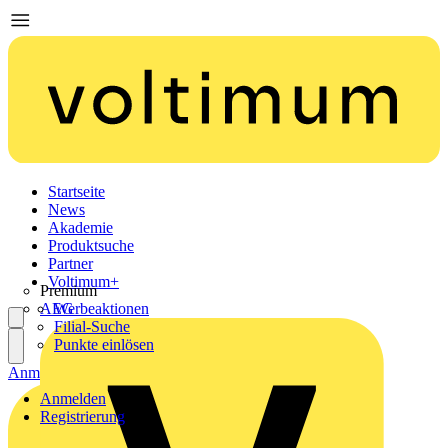
Startseite
News
Akademie
Produktsuche
Partner
Voltimum+
Premium
AEG
Werbeaktionen
Filial-Suche
Punkte einlösen
Anmelden
Registrierung
Anmelden
Registrierung