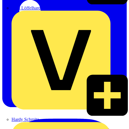
Emil Löffelhardt GmbH & Co. KG
Hardy Schmitz