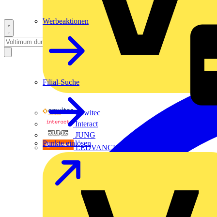
Werbeaktionen
Filial-Suche
Enwitec
Interact
JUNG
Punkte einlösen
LEDVANCE