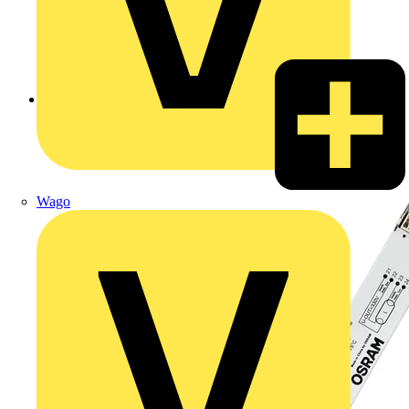
Zurück zu Produkte
Wago