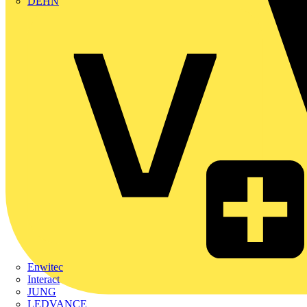
DEHN
Enwitec
Interact
JUNG
LEDVANCE