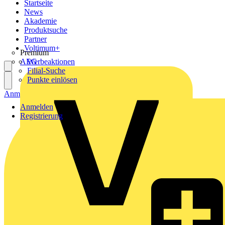
Startseite
News
Akademie
Produktsuche
Partner
Voltimum+
Premium
AEG
Werbeaktionen
Filial-Suche
Punkte einlösen
Anmelden
Registrierung
Anmelden
Registrierung