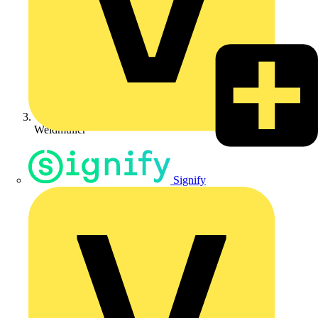
Weidmüller
Signify