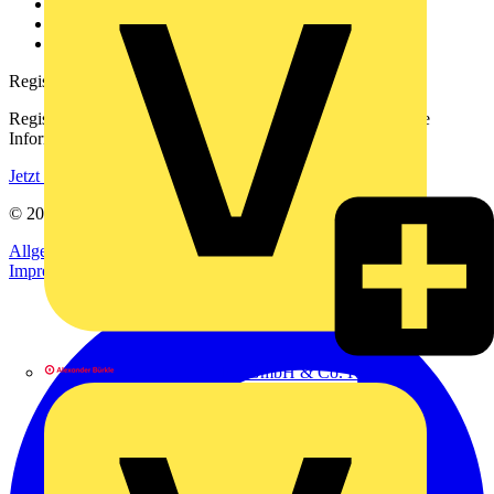
Downloadbereich (PDFs)
Häufig gestellte Fragen
voltimum.com
Registrierung
Registrieren Sie sich kostenlos und erhalten Sie stets aktuelle
Informationen aus der Elektroindustrie.
Jetzt registrieren
© 2002-
2026
Voltimum
Allgemeine Geschäftsbedingungen
Datenschutzerklärung
Impressum
Alexander Bürkle GmbH & Co. KG