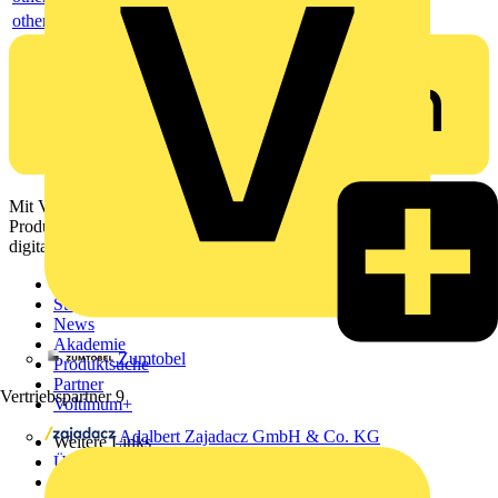
others
Mit Voltimum erhalten Elektrofachkräfte Zugang zu Branchennews,
Produktinformationen, Schulungen und Tools – alles auf einer
digitalen Plattform und Community.
Sitemap
Startseite
News
Akademie
Zumtobel
Produktsuche
Partner
Vertriebspartner
9
Voltimum+
Adalbert Zajadacz GmbH & Co. KG
Weitere Links
Über uns
Kontakt