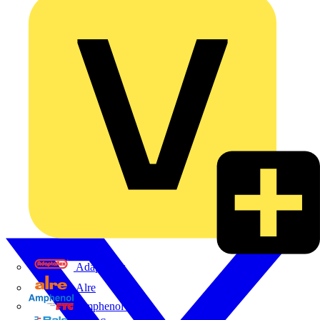
Adaptaflex
Alre
Amphenol FTG