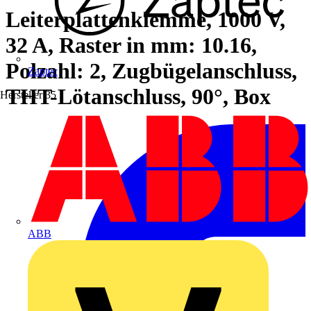
Leiterplattenklemme, 1000 V,
32 A, Raster in mm: 10.16,
Polzahl: 2, Zugbügelanschluss,
Zaptec
THT-Lötanschluss, 90°, Box
Hersteller
35
ABB