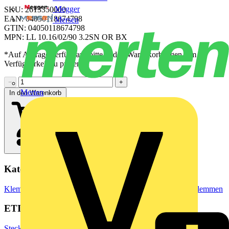
Megger
SKU: 2613350000
EAN: 04050118674798
Mersen
GTIN: 04050118674798
MPN: LL 10.16/02/90 3.2SN OR BX
*Auf Anfrage verfügbar - bitte in den Warenkorb legen, um
Verfügbarkeit zu prüfen
−
+
Merten
In den Warenkorb
Kategorien
Klemmen, Steckverbinder & Verbindungselemente
Reihenklemmen
ETIM Group
Steckverbinder