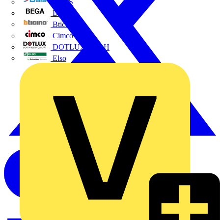
BALS
Bega
Bticino
Cimco
DOTLUX GmbH
Elso