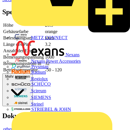
Spezifikationen
Höhe
20.3
Gehäusefarbe
orange
METZ CONNECT
Befestigungsart
löten
Länge des Pins
3.2
Anzahl der Etagen
-
Nexans
Bemessungsspannung
1000
Nexans Power Accessories
Bemessungsstrom In
32
Prysmian
Betriebstemperatur
-50 - 120
Radium
Mehr anzeigen
Regiolux
SCHÜCO
Scireum
SIEMENS
Steinel
STRIEBEL & JOHN
Dokumente
others