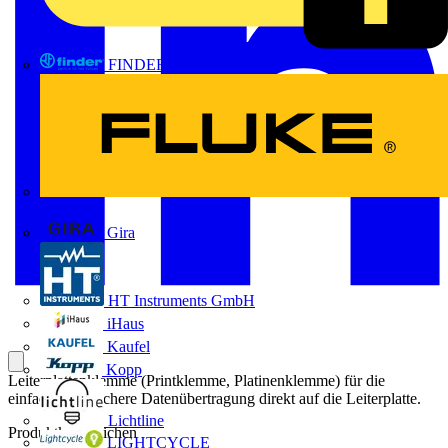
FINDER
FLUKE
Gira
HT Instruments GmbH
iHaus
Kaufel
Kopp
Leiterplattenklemme (Printklemme, Platinenklemme) für die
einfache und sichere Datenübertragung direkt auf die Leiterplatte.
Lichtline
Produktkennzeichen
LIGHTCYCLE