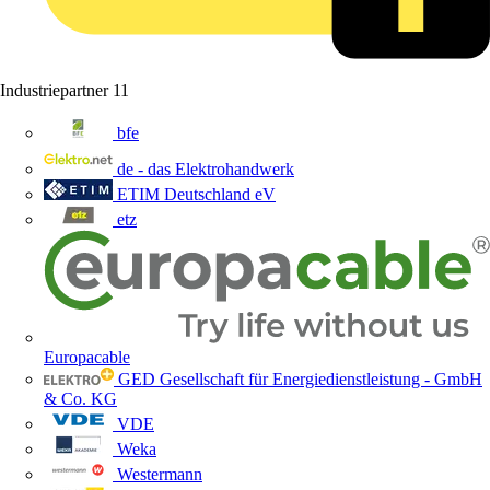
Industriepartner
11
bfe
de - das Elektrohandwerk
ETIM Deutschland eV
etz
Europacable
GED Gesellschaft für Energiedienstleistung - GmbH
& Co. KG
VDE
Weka
Westermann