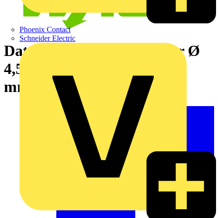
Phoenix Contact
Schneider Electric
Datenkabelentmanteler,für Ø
4,5 mm … 10
mm,grün/schwarz