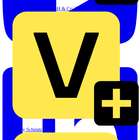
Emil Löffelhardt GmbH & Co. KG
Hardy Schmitz