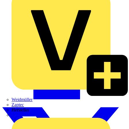
Weidmüller
Zaptec
Hersteller
ABB