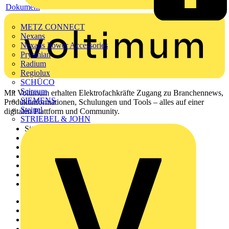
Dokument
METZ CONNECT
Nexans
Nexans Power Accessories
Prysmian
Radium
Regiolux
SCHÜCO
Scireum
Mit Voltimum erhalten Elektrofachkräfte Zugang zu Branchennews,
SIEMENS
Produktinformationen, Schulungen und Tools – alles auf einer
Steinel
digitalen Plattform und Community.
STRIEBEL & JOHN
Sitemap
Startseite
News
Akademie
Produktsuche
Partner
Voltimum+
Weitere Links
Über uns
Kontakt
Downloadbereich (PDFs)