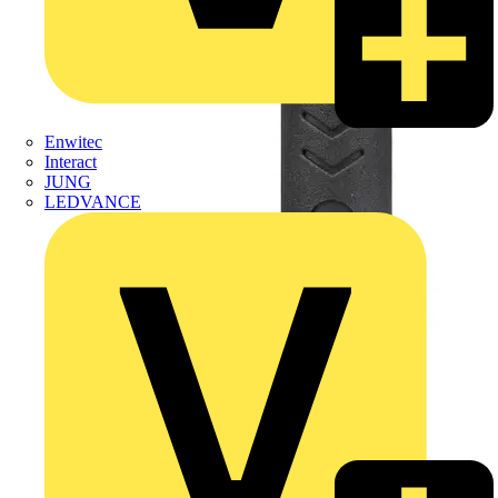
Enwitec
Interact
JUNG
LEDVANCE