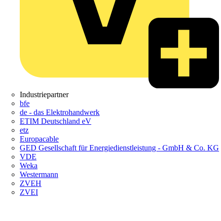
Industriepartner
bfe
de - das Elektrohandwerk
ETIM Deutschland eV
etz
Europacable
GED Gesellschaft für Energiedienstleistung - GmbH & Co. KG
VDE
Weka
Westermann
ZVEH
ZVEI