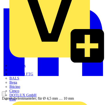
Adaptaflex
Alre
Amphenol FTG
BALS
Bega
Bticino
Cimco
DOTLUX GmbH
Datenkabelentmanteler; für Ø 4,5 mm … 10 mm
Elso