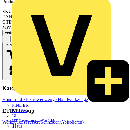
Produktkennzeichen
SKU: 206-1451
EAN: 4055143836135
GTIN: 4055143836135
MPN: 206-1451
Verfügbar: 1 Händler
−
+
In den Warenkorb
Kategorien
Hand- und Elektrowerkzeuge
Handwerkzeuge
FINDER
ETIM Group
FLUKE
Gira
HT Instruments GmbH
Werkzeuge (Pressen/Schneiden/Abisolieren)
iHaus