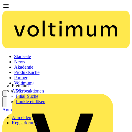
Startseite
News
Akademie
Produktsuche
Partner
Voltimum+
Premium
AEG
Werbeaktionen
Filial-Suche
Punkte einlösen
Anmelden
Registrierung
Anmelden
Registrierung