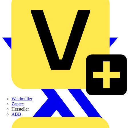
Weidmüller
Zaptec
Hersteller
ABB