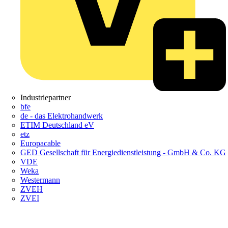
Industriepartner
bfe
de - das Elektrohandwerk
ETIM Deutschland eV
etz
Europacable
GED Gesellschaft für Energiedienstleistung - GmbH & Co. KG
VDE
Weka
Westermann
ZVEH
ZVEI