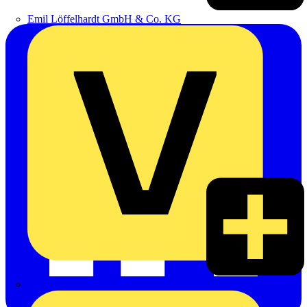
Emil Löffelhardt GmbH & Co. KG
Hardy Schmitz