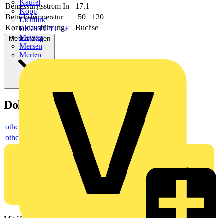
Kaufel
Bemessungsstrom In
17.1
Kopp
Betriebstemperatur
-50 - 120
Lichtline
Kontaktausführung
Buchse
LIGHTCYCLE
Megger
Mehr anzeigen
Mersen
Merten
Dokumente
others
others