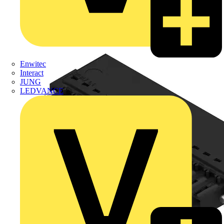
Enwitec
Interact
JUNG
LEDVANCE