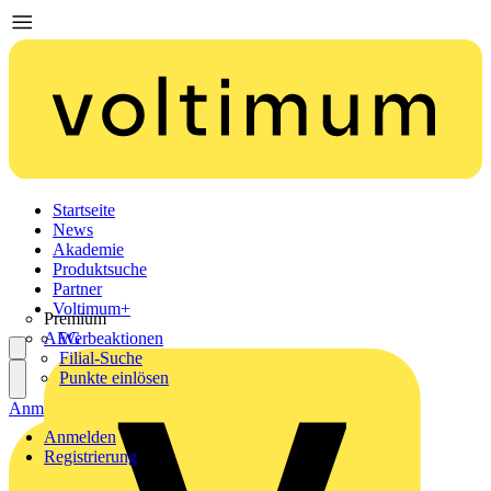
Startseite
News
Akademie
Produktsuche
Partner
Voltimum+
Premium
AEG
Werbeaktionen
Filial-Suche
Punkte einlösen
Anmelden
Registrierung
Anmelden
Registrierung