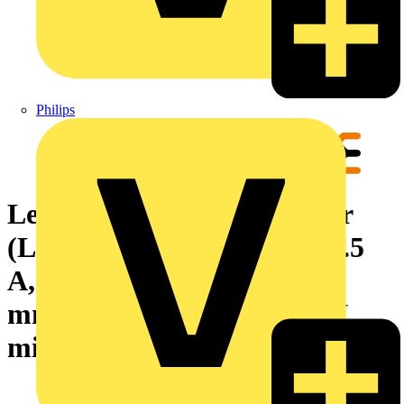
Philips
Leiterplattensteckverbinder
(Leiteranschluss), 160 V, 17.5
A, Raster in mm: 3.50, 1.5
mm², Polzahl: 15, PUSH IN
mit Betätigungselement, Box