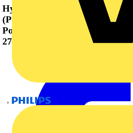
Hybridsteckverbinder
(Platinenanschluss), 7.62 mm,
Polzahl: 4, Abgangswinkel:
270°
Philips