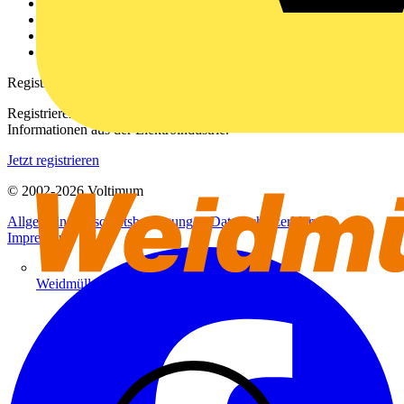
Kontakt
Downloadbereich (PDFs)
Häufig gestellte Fragen
voltimum.com
Registrierung
Registrieren Sie sich kostenlos und erhalten Sie stets aktuelle
Informationen aus der Elektroindustrie.
Jetzt registrieren
© 2002-
2026
Voltimum
Allgemeine Geschäftsbedingungen
Datenschutzerklärung
Impressum
Weidmüller