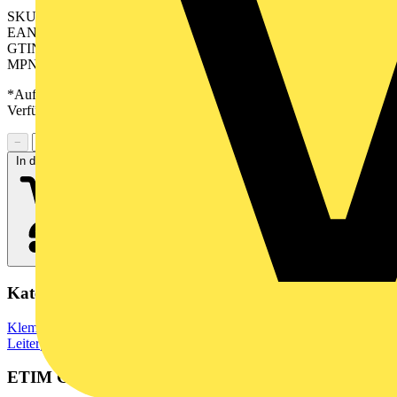
SKU: 2529460000
EAN: 04050118539738
GTIN: 04050118539738
MPN: SV-SMT 7.62HP/04/270MF4 SC/6 2.6SN BX
*Auf Anfrage verfügbar - bitte in den Warenkorb legen, um
Verfügbarkeit zu prüfen
−
+
In den Warenkorb
Kategorien
Klemmen, Steckverbinder & Verbindungselemente
Leiterplattensteckverbinder
ETIM Group