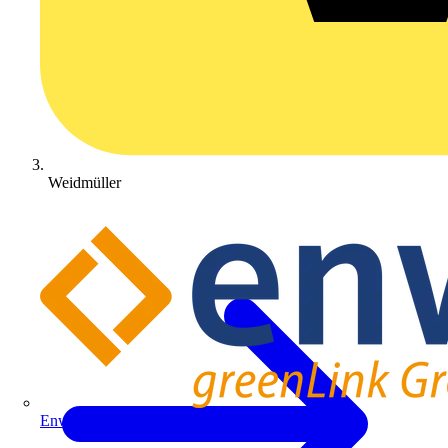
Weidmüller
Enwitec