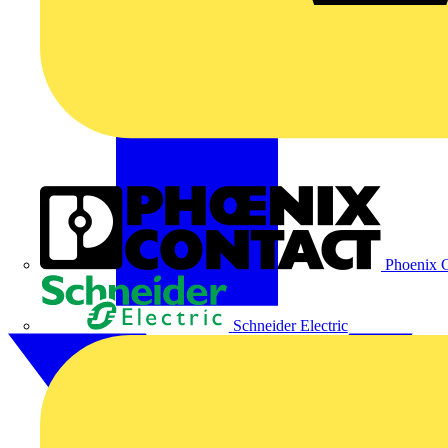
Phoenix C
Schneider Electric