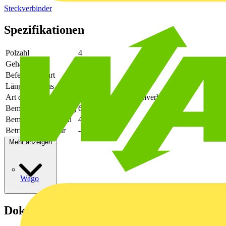
Steckverbinder
Spezifikationen
Polzahl
4
Gehäusefarbe
schwarz
Befestigungsart
löten
Länge des Pins
2.6
Art der Verbindung
flexibler Leiterplattenverbinder
Bemessungsspannung
630
Bemessungsstrom In
41
Betriebstemperatur
-50 - 130
Mehr anzeigen
Wago
Dokumente