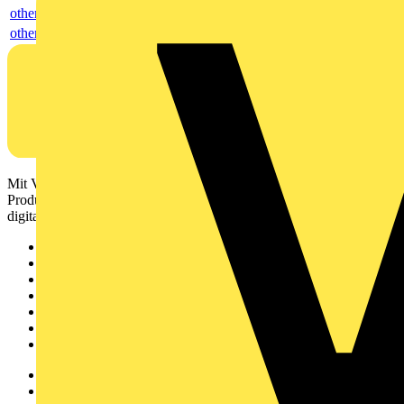
others
others
Mit Voltimum erhalten Elektrofachkräfte Zugang zu Branchennews,
Produktinformationen, Schulungen und Tools – alles auf einer
digitalen Plattform und Community.
Sitemap
Startseite
News
Akademie
Produktsuche
Partner
Voltimum+
Weitere Links
Über uns