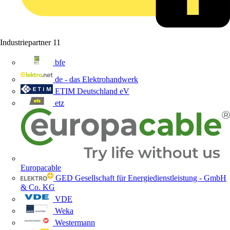
Industriepartner
11
bfe
de - das Elektrohandwerk
ETIM Deutschland eV
etz
Europacable
GED Gesellschaft für Energiedienstleistung - GmbH
& Co. KG
VDE
Weka
Westermann