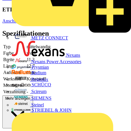
ETIM Group
Anschluss- und Verbindungstechnik/Isoliermaterial (Elektro)
Spezifikationen
METZ CONNECT
Typ
mittelwandig
Farbe
weiß
Nexans
Breite
11.3
Nexans Power Accessories
Länge
12.7
Prysmian
Aufdruck
ohne
Radium
Werkstoff
Kunststoff
Regiolux
SCHÜCO
Montageart
-
Scireum
Verzahnung
-
SIEMENS
Mehr anzeigen
Steinel
STRIEBEL & JOHN