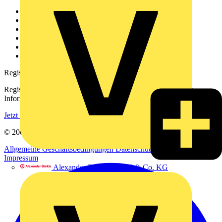
Weitere Links
Über uns
Kontakt
Downloadbereich (PDFs)
Häufig gestellte Fragen
voltimum.com
Registrierung
Registrieren Sie sich kostenlos und erhalten Sie stets aktuelle
Informationen aus der Elektroindustrie.
Jetzt registrieren
© 2002-
2026
Voltimum
Allgemeine Geschäftsbedingungen
Datenschutzerklärung
Impressum
Alexander Bürkle GmbH & Co. KG