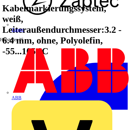
Kabelmarkierungssystem,
weiß,
Leiteraußendurchmesser:3.2 -
Zaptec
6.4 mm, ohne, Polyolefin,
Hersteller
35
-55...105 °C
ABB