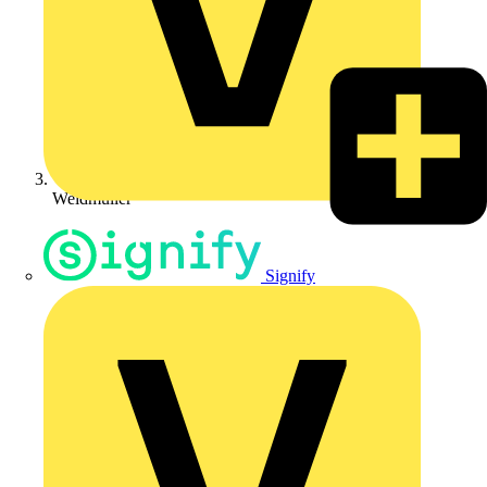
Weidmüller
Signify