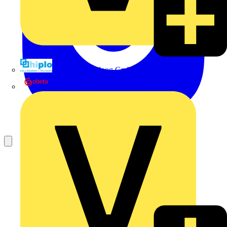
Hillmann & Ploog GmbH & Co. KG
Oskar Böttcher GmbH & Co. KG