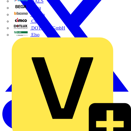
BALS
Bega
Bticino
Cimco
DOTLUX GmbH
Elso