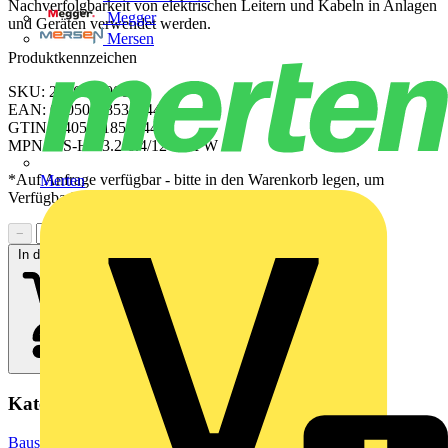
Nachverfolgbarkeit von elektrischen Leitern und Kabeln in Anlagen
Megger
und Geräten verwendet werden.
Mersen
Produktkennzeichen
SKU: 2526290000
EAN: 04050118537444
GTIN: 04050118537444
MPN: HS-HF 3.2-6.4/12 MM W
*Auf Anfrage verfügbar - bitte in den Warenkorb legen, um
Merten
Verfügbarkeit zu prüfen
−
+
In den Warenkorb
Kategorien
Baustoffe & Verbrauchsmaterialien
Markierung & Kennzeichnung