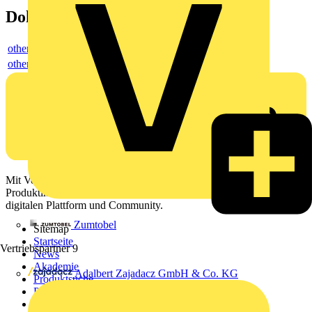
Dokumente
others
others
Mit Voltimum erhalten Elektrofachkräfte Zugang zu Branchennews,
Produktinformationen, Schulungen und Tools – alles auf einer
digitalen Plattform und Community.
Zumtobel
Sitemap
Startseite
Vertriebspartner
9
News
Akademie
Adalbert Zajadacz GmbH & Co. KG
Produktsuche
Partner
Voltimum+