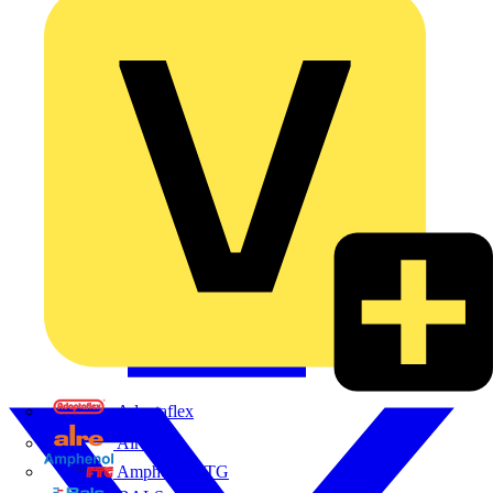
Adaptaflex
Alre
Amphenol FTG