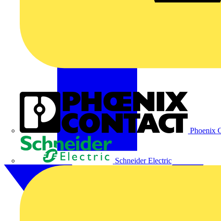
Phoenix C
Schneider Electric