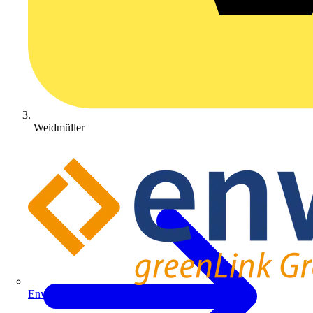
Weidmüller
Enwitec