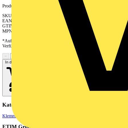
Produktkennzeichen
SKU: 2534540000
EAN: 04050118546255
GTIN: 04050118546255
MPN: A3C 1.5 DBL
*Auf Anfrage verfügbar - bitte in den Warenkorb legen, um
Verfügbarkeit zu prüfen
−
+
In den Warenkorb
Kategorien
Klemmen, Steckverbinder & Verbindungselemente
Reihenklemmen
ETIM Group