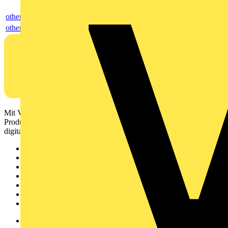
others
others
Mit Voltimum erhalten Elektrofachkräfte Zugang zu Branchennews,
Produktinformationen, Schulungen und Tools – alles auf einer
digitalen Plattform und Community.
Sitemap
Startseite
News
Akademie
Produktsuche
Partner
Voltimum+
Weitere Links