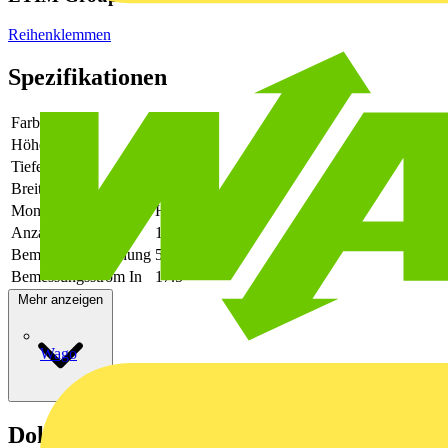
Reihenklemmen
Spezifikationen
Farbe
blau
Höhe
61.5
Tiefe
33.5
Breite
3.5
Montageart
Hutschiene TH35
Anzahl der Etagen
1
Bemessungsspannung
500
Bemessungsstrom In
17.5
Mehr anzeigen
Wago
Dokumente