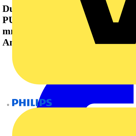
Durchgangs-Reihenklemme,
PUSH IN, dunkelblau, 1.5
mm², 17.5 A, 500 V, Anzahl
Anschlüsse: 3
Philips