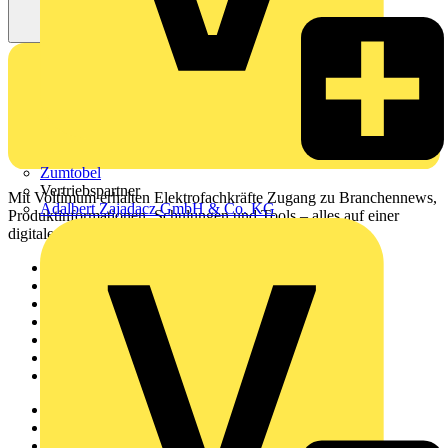
Zumtobel
Vertriebspartner
Mit Voltimum erhalten Elektrofachkräfte Zugang zu Branchennews,
Adalbert Zajadacz GmbH & Co. KG
Produktinformationen, Schulungen und Tools – alles auf einer
digitalen Plattform und Community.
Sitemap
Startseite
News
Akademie
Produktsuche
Partner
Voltimum+
Weitere Links
Über uns
Kontakt