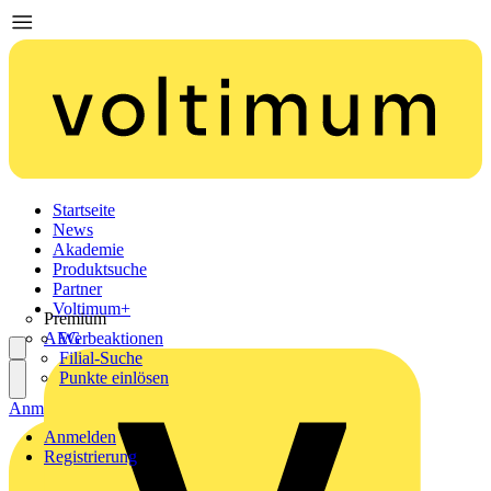
Startseite
News
Akademie
Produktsuche
Partner
Voltimum+
Premium
AEG
Werbeaktionen
Filial-Suche
Punkte einlösen
Anmelden
Registrierung
Anmelden
Registrierung