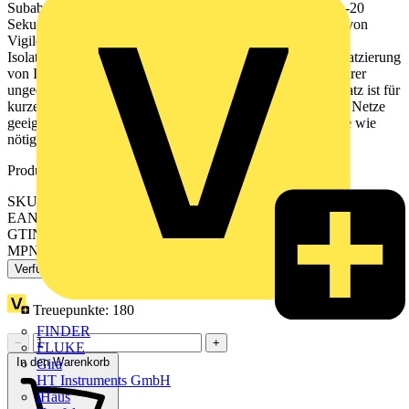
Subabzweige unabhängig voneinander überwacht werden -20
Sekunden-. Insgesamt besteht das mobile Fehlerortungsset von
Vigilohm aus drei Messkreisen und dem Gehäuse mit dem
Isolationsfehlersuchgerät. Und ermöglichen die effektive Platzierung
von Isolationsvorgaben unabhängig von der Komplexität Ihrer
ungeerdeten Energieversorgung (IT-Systeme). Dieser Bausatz ist für
kurze oder lange IT-Erdungsnetze, komplexe oder einfache Netze
geeignet und ermöglicht es dem Benutzer, so viele Abgänge wie
nötig zu verwalten.
Produktkennzeichen
SKU: IMDMFLK1
EAN: 3606482077515
GTIN: 3606482077515
MPN: IMDMFLK1
Verfügbar: 1 Händler
Treuepunkte:
180
FINDER
−
+
FLUKE
In den Warenkorb
Gira
HT Instruments GmbH
iHaus