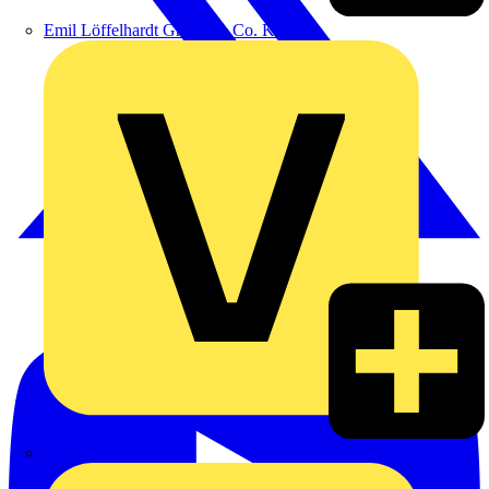
Emil Löffelhardt GmbH & Co. KG
Hardy Schmitz