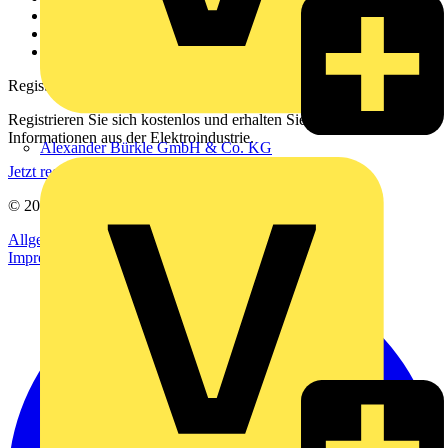
Downloadbereich (PDFs)
Häufig gestellte Fragen
voltimum.com
Registrierung
Registrieren Sie sich kostenlos und erhalten Sie stets aktuelle
Informationen aus der Elektroindustrie.
Alexander Bürkle GmbH & Co. KG
Jetzt registrieren
© 2002-
2026
Voltimum
Allgemeine Geschäftsbedingungen
Datenschutzerklärung
Impressum