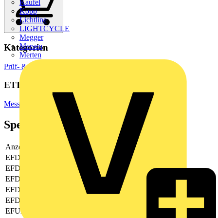
Kaufel
Kopp
Lichtline
LIGHTCYCLE
Megger
Mersen
Kategorien
Merten
Prüf- & Messgeräte
ETIM Group
Mess- und Prüfgeräte
Spezifikationen
Anzeige
digital
EFDE0067
Nein
EFDE0068
Nein
EFDE0069
Nein
EFDE0070
Nein
EFDE0071
Nein
EFUK0025
Nein