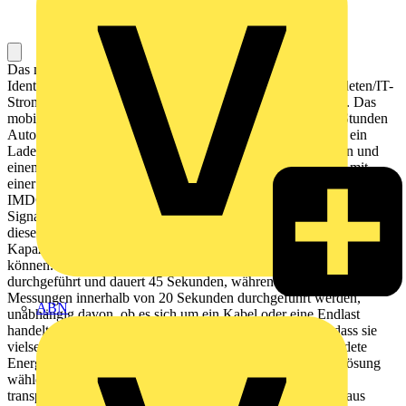
Das mobile Vigilohm-Kit dient der Überwachung und
Identifizierung von dauerhaften Isolationsfehlern in ungeerdeten/IT-
Stromnetzen von der Hauptzuleitung bis zur Ladungsebene. Das
mobile Fehlerortungsgerät ist 7 kg schwer, Batterie mit 24 Stunden
Autonomie, ein mobiles Fehlerortungsgerät mit Bildschirm, ein
Lade- und Verbindungskabel für die entsprechenden Sonden und
einem Ein-/Ausschalter. Das Kit funktioniert in Verbindung mit
einer der drei speziellen Isolationsüberwachungssonden IMDCP15,
IMDCP50 und IMDCP100 und erfordert die Bereitstellung des
Signals durch IM400 oder XM300 CPI. An den Bausatz muss eine
dieser Sonden angeschlossen werden, um den Widerstand und die
Kapazität der zu überwachenden Ladung messen und anzeigen zu
können. Die Kalibrierung wird standardmäßig ab der Einspeisung
durchgeführt und dauert 45 Sekunden, während alle anderen
Messungen innerhalb von 20 Sekunden durchgeführt werden,
ABN
unabhängig davon, ob es sich um ein Kabel oder eine Endlast
handelt. Die drei verfügbaren Sonden sind so konzipiert, dass sie
vielseitig einsetzbar sind und der Benutzer für seine ungeerdete
Energieversorgung (IT-Systeme) die am besten geeignete Lösung
wählen kann. Der Bausatz zielt darauf ab, handhabbar und
transportabel zu sein für verschiedene Installationen, ob sie aus