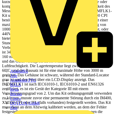
kurzen oder langen Kabeln bestehen, ob es sich um einfache oder
komplexe IT-Erdungsinstallationen handelt. Um die Richtigkeit des
Messwerts zu gewährleisten, ist zu beachten, dass das IMDMFLK1-
Kit und die Sonde ein Signal von einem IM400 oder XM300 CPI
benötigen. Es ermöglicht die Überwachung eines Netzes mit einer
maximalen Kapazität von 20µF bei einer Eingangsspannung von
1000V AC/DC, wenn es nicht an das Netz angeschlossen ist, oder
440V AC/DC, wenn es an das Netz angeschlossen ist. Die Batterie
bietet eine Autonomie von 24 Stunden bei einer Ladezeit von 7
Stunden und einer Hilfsspannung von 24 VDC und einem
Verbrauch von 4 W. Das Isolationsüberwachungsset wiegt 7 kg und
ist 340 mm groß bei einer Höhe von 315 mm und einer Breite von
160 mm. Die Betriebstemperatur liegt zwischen -20°C und 45°C
und das Gerät verträgt bis zu 95% nicht kondensierte
Luftfeuchtigkeit. Die Lagertemperatur liegt zwischen -20°C und
60°C, und der Bausatz ist für eine maximale Höhe von 3000 m
Adaptaflex
geeignet. Das Gehäuse ist schwarz, während der Standard-Locator
Alre
grau ist und den Wert über ein LCD-Display anzeigt. Das
Amphenol FTG
IMDMFLK1 ist nach IEC61010-1, IEC61010-2 und EN61326
BALS
zertifiziert, es ist ein Gerät der Kategorie III mit einem
Bega
Verschmutzungsgrad von 2. Um das Kit ordnungsgemäß verwenden
Bticino
zu können, musste zuvor eine permanente Störung durch ein IM400,
Cimco
XM300 CPI oder IFL (falls vorhanden) festgestellt werden. Das Kit
DOTLUX GmbH
muss dann an dem Abzweig kalibriert werden, an dem der Fehler
Elso
festgestellt wurde -40 Sekunden- und anschließend können die