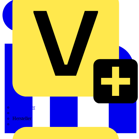
Weidmüller
Zaptec
Hersteller
ABB