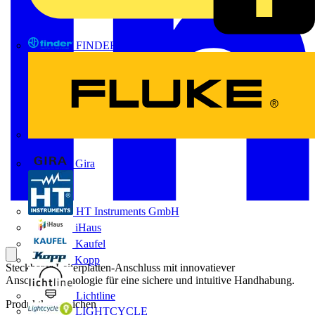
FINDER
FLUKE
Gira
HT Instruments GmbH
iHaus
Kaufel
Kopp
Steckbarer Leiterplatten-Anschluss mit innovatiever
Anschlusstechnologie für eine sichere und intuitive Handhabung.
Lichtline
Produktkennzeichen
LIGHTCYCLE