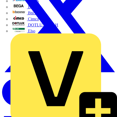
BALS
Bega
Bticino
Cimco
DOTLUX GmbH
Elso