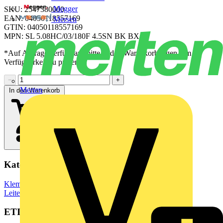
Megger
SKU: 2547380000
EAN: 04050118557169
Mersen
GTIN: 04050118557169
MPN: SL 5.08HC/03/180F 4.5SN BK BX
*Auf Anfrage verfügbar - bitte in den Warenkorb legen, um
Verfügbarkeit zu prüfen
−
+
Merten
In den Warenkorb
Kategorien
Klemmen, Steckverbinder & Verbindungselemente
Leiterplattensteckverbinder
ETIM Group