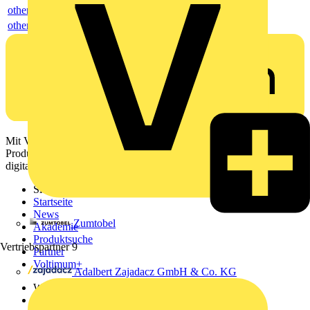
others
others
Mit Voltimum erhalten Elektrofachkräfte Zugang zu Branchennews,
Produktinformationen, Schulungen und Tools – alles auf einer
digitalen Plattform und Community.
Sitemap
Startseite
News
Zumtobel
Akademie
Produktsuche
Vertriebspartner
9
Partner
Voltimum+
Adalbert Zajadacz GmbH & Co. KG
Weitere Links
Über uns