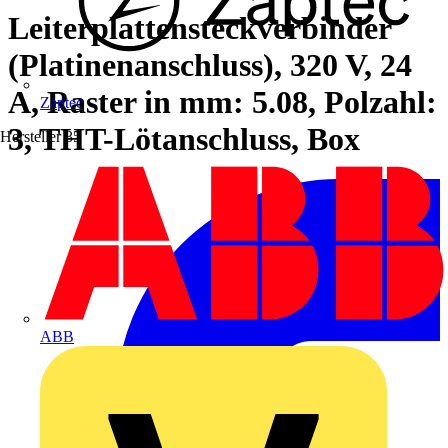
Leiterplattensteckverbinder
(Platinenanschluss), 320 V, 24
A, Raster in mm: 5.08, Polzahl:
Zaptec
3, THT-Lötanschluss, Box
Hersteller
35
ABB