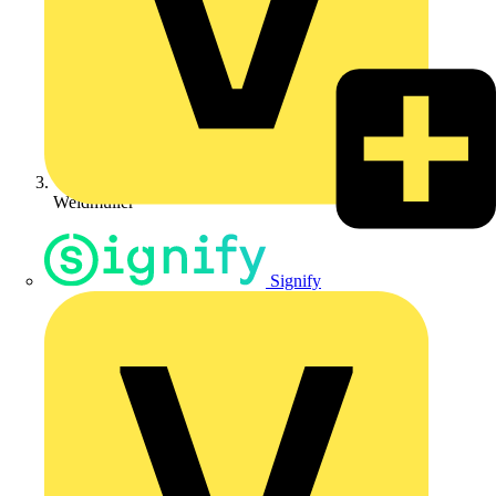
Weidmüller
Signify