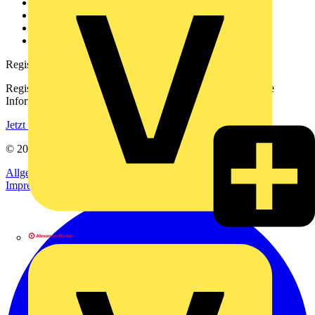
Kontakt
Downloadbereich (PDFs)
Häufig gestellte Fragen
voltimum.com
Registrierung
Registrieren Sie sich kostenlos und erhalten Sie stets aktuelle
Informationen aus der Elektroindustrie.
Jetzt registrieren
© 2002-
2026
Voltimum
Allgemeine Geschäftsbedingungen
Datenschutzerklärung
Impressum
Alexander Bürkle GmbH & Co. KG