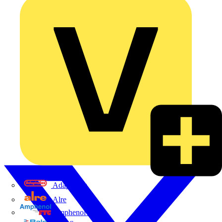
Adaptaflex
Alre
Amphenol FTG