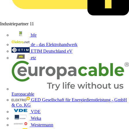
Industriepartner
11
bfe
de - das Elektrohandwerk
ETIM Deutschland eV
etz
Europacable
GED Gesellschaft für Energiedienstleistung - GmbH
& Co. KG
VDE
Weka
Westermann