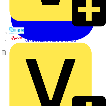
Hillmann & Ploog GmbH & Co. KG
Oskar Böttcher GmbH & Co. KG