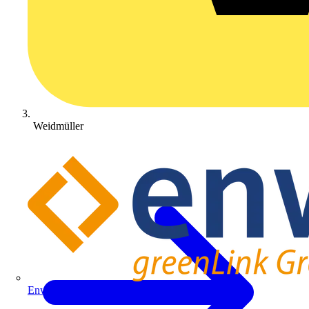
Weidmüller
Enwitec