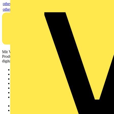
others
others
Mit Voltimum erhalten Elektrofachkräfte Zugang zu Branchennews,
Produktinformationen, Schulungen und Tools – alles auf einer
digitalen Plattform und Community.
Sitemap
Startseite
News
Akademie
Produktsuche
Partner
Voltimum+
Weitere Links
Über uns