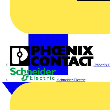
Phoenix C
Schneider Electric