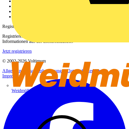
Kontakt
Downloadbereich (PDFs)
Häufig gestellte Fragen
voltimum.com
Registrierung
Registrieren Sie sich kostenlos und erhalten Sie stets aktuelle
Informationen aus der Elektroindustrie.
Jetzt registrieren
© 2002-
2026
Voltimum
Allgemeine Geschäftsbedingungen
Datenschutzerklärung
Impressum
Weidmüller