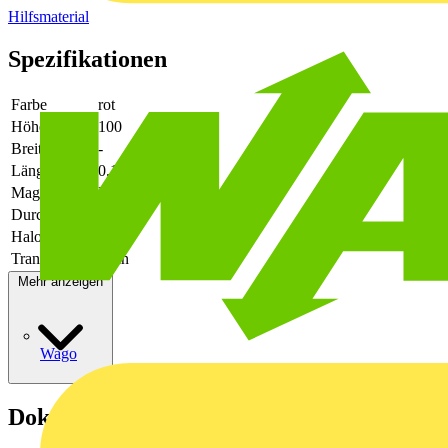
Hilfsmaterial
Spezifikationen
Farbe
rot
Höhe
100
Breite
-
Länge
0.1
Magnetisch
Nein
Durchmesser
-
Halogenfrei
Ja
Transparent
Nein
Mehr anzeigen
Wago
Dokumente