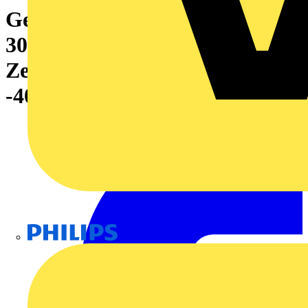
Gerätemarkierung, Länge:
30000 mm, Aufgedruckte
Zeichen: ohne, Polyester, rot,
-40...120 °C
Philips