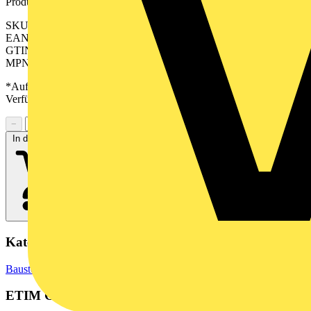
Produktkennzeichen
SKU: 2528310000
EAN: 04050118539202
GTIN: 04050118539202
MPN: EL 100 MM RT 30M
*Auf Anfrage verfügbar - bitte in den Warenkorb legen, um
Verfügbarkeit zu prüfen
−
+
In den Warenkorb
Kategorien
Baustoffe & Verbrauchsmaterialien
Markierung & Kennzeichnung
ETIM Group