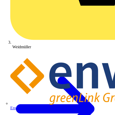
Weidmüller
Enwitec