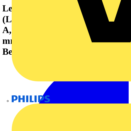
Leiterplattensteckverbinder
(Leiteranschluss), 160 V, 17.5
A, Raster in mm: 3.50, 1.5
mm², Polzahl: 4, PUSH IN mit
Betätigungselement, Box
Philips