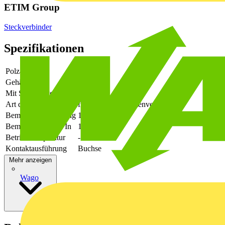
ETIM Group
Steckverbinder
Spezifikationen
Polzahl
4
Gehäusefarbe
schwarz
Mit Schutzleiter
Nein
Art der Verbindung
flexibler Leiterplattenverbinder
Bemessungsspannung
160
Bemessungsstrom In
17.1
Betriebstemperatur
-50 - 120
Kontaktausführung
Buchse
Mehr anzeigen
Wago