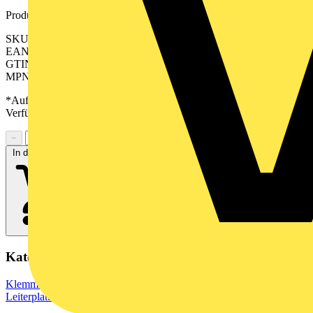
Produktkennzeichen
SKU: 2538010000
EAN: 04050118549768
GTIN: 04050118549768
MPN: BLF 3.50/04/180FQV SN BK BX
*Auf Anfrage verfügbar - bitte in den Warenkorb legen, um
Verfügbarkeit zu prüfen
−
+
In den Warenkorb
Kategorien
Klemmen, Steckverbinder & Verbindungselemente
Leiterplattensteckverbinder