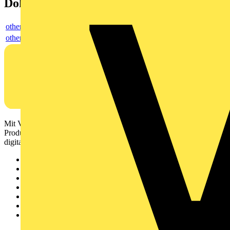
Dokumente
others
others
Mit Voltimum erhalten Elektrofachkräfte Zugang zu Branchennews,
Produktinformationen, Schulungen und Tools – alles auf einer
digitalen Plattform und Community.
Sitemap
Startseite
News
Akademie
Produktsuche
Partner
Voltimum+