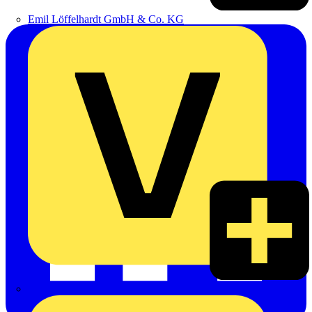
Emil Löffelhardt GmbH & Co. KG
Hardy Schmitz