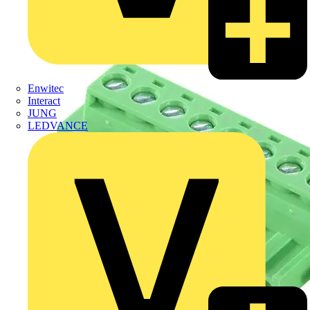
Enwitec
Interact
JUNG
LEDVANCE