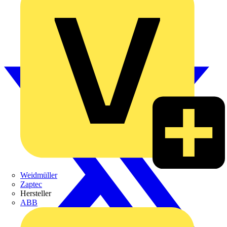
Weidmüller
Zaptec
Hersteller
ABB