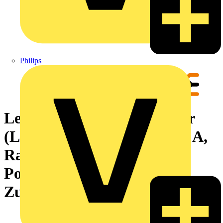
Philips
Leiterplattensteckverbinder
(Leiteranschluss), 320 V, 22 A,
Raster in mm: 5.00, 4 mm²,
Polzahl: 10,
Zugbügelanschluss, Box