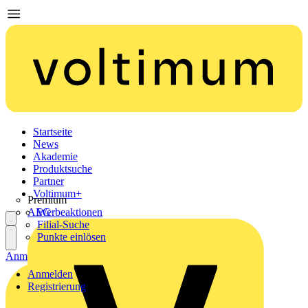
Startseite
News
Akademie
Produktsuche
Partner
Voltimum+
Premium
AEG
Werbeaktionen
Filial-Suche
Punkte einlösen
Anmelden
Registrierung
Anmelden
Registrierung