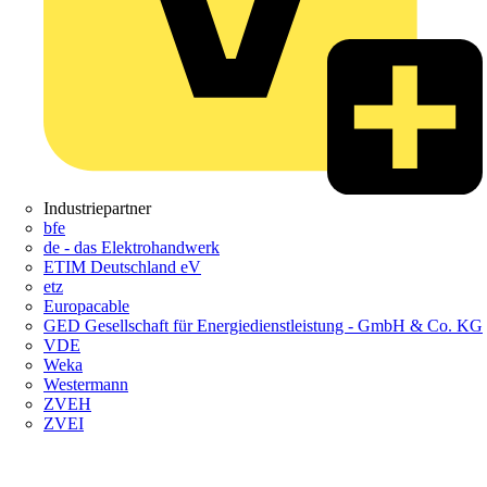
Industriepartner
bfe
de - das Elektrohandwerk
ETIM Deutschland eV
etz
Europacable
GED Gesellschaft für Energiedienstleistung - GmbH & Co. KG
VDE
Weka
Westermann
ZVEH
ZVEI