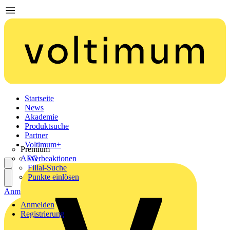
Startseite
News
Akademie
Produktsuche
Partner
Voltimum+
Premium
AEG
Werbeaktionen
Filial-Suche
Punkte einlösen
Anmelden
Registrierung
Anmelden
Registrierung