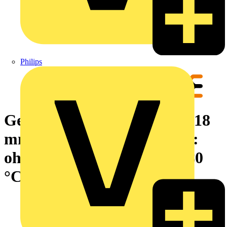
Philips
Gerätemarkierung, Breite: 18
mm, Aufgedruckte Zeichen:
ohne, Polyester, gelb, -30...80
°C