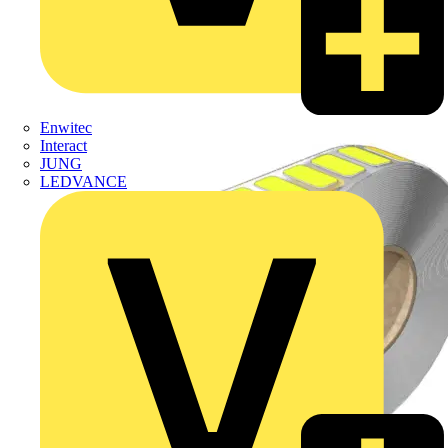
Enwitec
Interact
JUNG
LEDVANCE