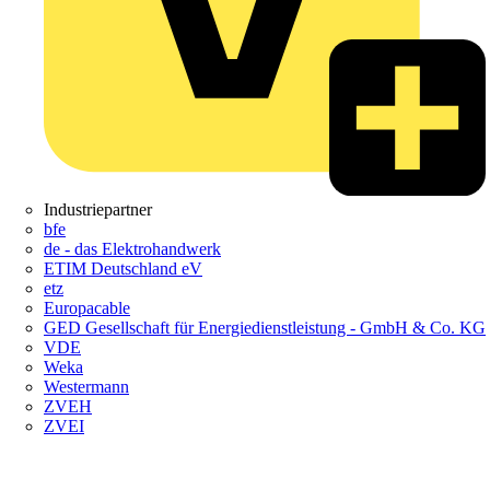
Industriepartner
bfe
de - das Elektrohandwerk
ETIM Deutschland eV
etz
Europacable
GED Gesellschaft für Energiedienstleistung - GmbH & Co. KG
VDE
Weka
Westermann
ZVEH
ZVEI