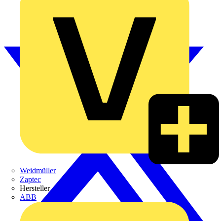
Weidmüller
Zaptec
Hersteller
ABB