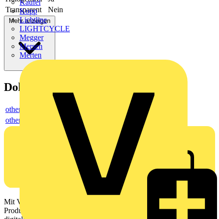
Kaufel
Transparent
Nein
Kopp
Lichtline
Mehr anzeigen
LIGHTCYCLE
Megger
Mersen
Merten
Dokumente
others
others
Mit Voltimum erhalten Elektrofachkräfte Zugang zu Branchennews,
Produktinformationen, Schulungen und Tools – alles auf einer