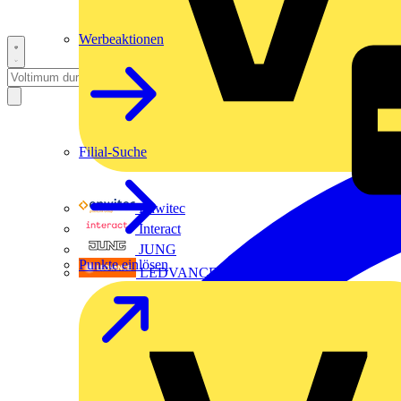
Werbeaktionen
Filial-Suche
Enwitec
Interact
JUNG
Punkte einlösen
LEDVANCE