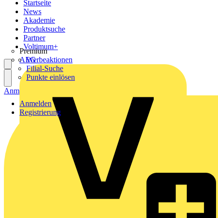
Startseite
News
Akademie
Produktsuche
Partner
Voltimum+
Premium
AEG
Werbeaktionen
Filial-Suche
Punkte einlösen
Anmelden
Registrierung
Anmelden
Registrierung