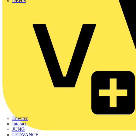
DEHN
Enwitec
Interact
JUNG
LEDVANCE