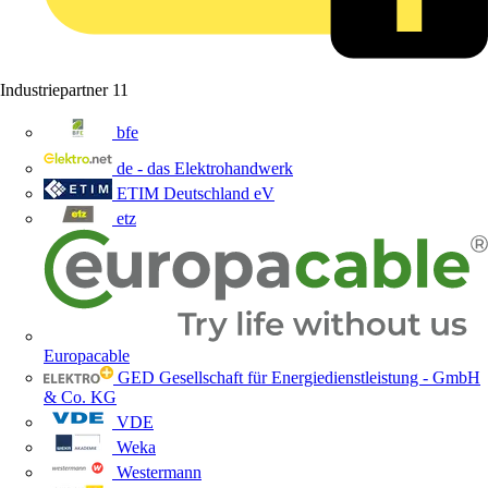
Industriepartner
11
bfe
de - das Elektrohandwerk
ETIM Deutschland eV
etz
Europacable
GED Gesellschaft für Energiedienstleistung - GmbH
& Co. KG
VDE
Weka
Westermann