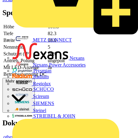
Spezifikationen
Höhe
101.8
Tiefe
82.3
METZ CONNECT
Breite
30.6
Nennstrom
5
Schutzart (IP)
IP20
Nexans
Antrieb, Polung
ungepolt
Nexans Power Accessories
Mit LED-Anzeige
Ja
Prysmian
Betriebsspannung DC
Radium
Mehr anzeigen
Regiolux
SCHÜCO
Scireum
SIEMENS
Steinel
STRIEBEL & JOHN
Dokumente
others