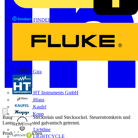
FINDER
FLUKE
Gira
HT Instruments GmbH
iHaus
Kaufel
Kopp
Baugruppe aus Steckrelais und Stecksockel. Steuerstromkreis und
Laststromkreis sind galvanisch getrennt.
Lichtline
Produktkennzeichen
LIGHTCYCLE