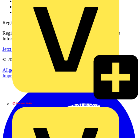
Downloadbereich (PDFs)
Häufig gestellte Fragen
voltimum.com
Registrierung
Registrieren Sie sich kostenlos und erhalten Sie stets aktuelle
Informationen aus der Elektroindustrie.
Jetzt registrieren
© 2002-
2026
Voltimum
Allgemeine Geschäftsbedingungen
Datenschutzerklärung
Impressum
Alexander Bürkle GmbH & Co. KG