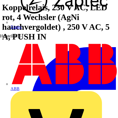
Koppelrelais, 230 V AC, LED
rot, 4 Wechsler (AgNi
hauchvergoldet) , 250 V AC, 5
Zaptec
A, PUSH IN
Hersteller
35
ABB