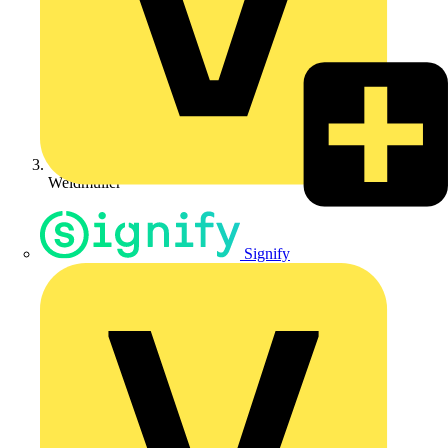
Weidmüller
Signify