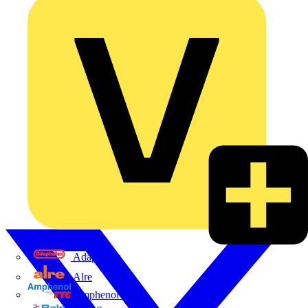
Adaptaflex
Alre
Amphenol FTG