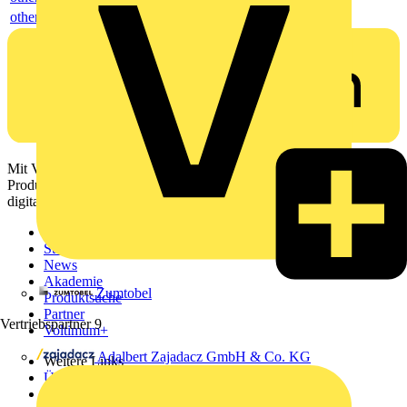
others
Mit Voltimum erhalten Elektrofachkräfte Zugang zu Branchennews,
Produktinformationen, Schulungen und Tools – alles auf einer
digitalen Plattform und Community.
Sitemap
Startseite
News
Akademie
Zumtobel
Produktsuche
Partner
Vertriebspartner
9
Voltimum+
Adalbert Zajadacz GmbH & Co. KG
Weitere Links
Über uns
Kontakt