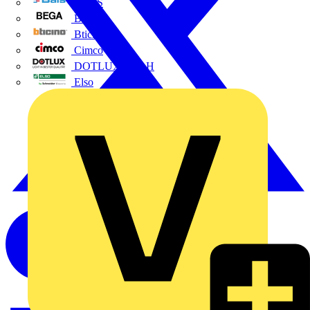
BALS
Bega
Bticino
Cimco
DOTLUX GmbH
Elso