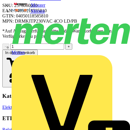
Megger
SKU: 2576060000
EAN: 04050118585810
Mersen
GTIN: 04050118585810
MPN: DRMKITP230VAC 4CO LD/PB
*Auf Anfrage verfügbar - bitte in den Warenkorb legen, um
Verfügbarkeit zu prüfen
−
+
Merten
In den Warenkorb
Kategorien
Elektronische Bauteile
Relais
ETIM Group
Relais