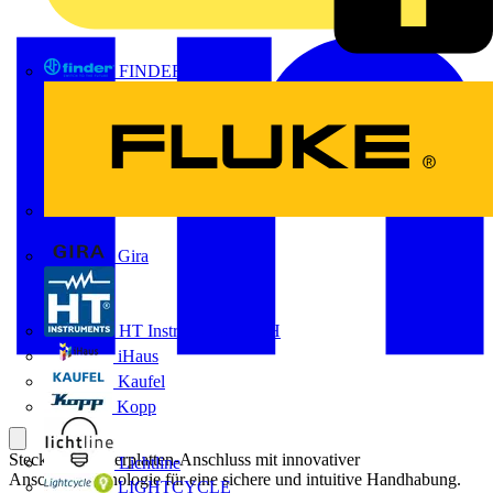
FINDER
FLUKE
Gira
HT Instruments GmbH
iHaus
Kaufel
Kopp
Steckbarer Leiterplatten-Anschluss mit innovativer
Lichtline
Anschlusstechnologie für eine sichere und intuitive Handhabung.
LIGHTCYCLE