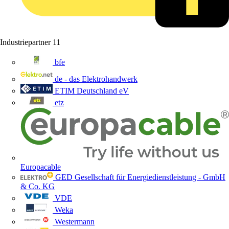
Industriepartner
11
bfe
de - das Elektrohandwerk
ETIM Deutschland eV
etz
Europacable
GED Gesellschaft für Energiedienstleistung - GmbH
& Co. KG
VDE
Weka
Westermann