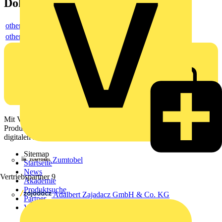
Dokumente
others
others
Mit Voltimum erhalten Elektrofachkräfte Zugang zu Branchennews,
Produktinformationen, Schulungen und Tools – alles auf einer
digitalen Plattform und Community.
Sitemap
Zumtobel
Startseite
News
Vertriebspartner
9
Akademie
Produktsuche
Adalbert Zajadacz GmbH & Co. KG
Partner
Voltimum+