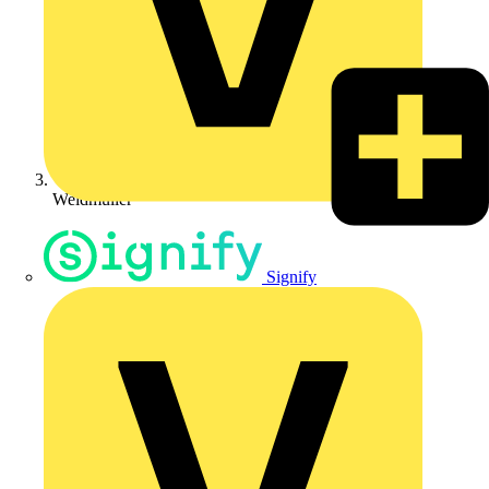
Weidmüller
Signify