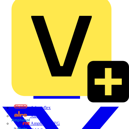
Adaptaflex
Alre
Amphenol FTG