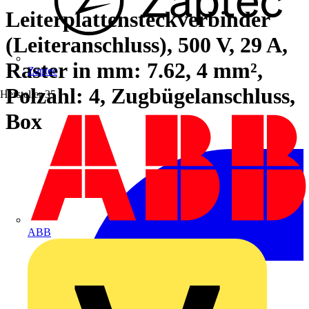
Leiterplattensteckverbinder
(Leiteranschluss), 500 V, 29 A,
Raster in mm: 7.62, 4 mm²,
Zaptec
Polzahl: 4, Zugbügelanschluss,
Hersteller
35
Box
ABB