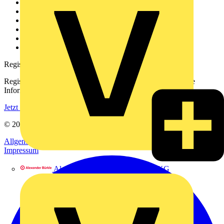
Weitere Links
Über uns
Kontakt
Downloadbereich (PDFs)
Häufig gestellte Fragen
voltimum.com
Registrierung
Registrieren Sie sich kostenlos und erhalten Sie stets aktuelle
Informationen aus der Elektroindustrie.
Jetzt registrieren
© 2002-
2026
Voltimum
Allgemeine Geschäftsbedingungen
Datenschutzerklärung
Impressum
Alexander Bürkle GmbH & Co. KG