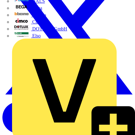
BALS
Bega
Bticino
Cimco
DOTLUX GmbH
Elso