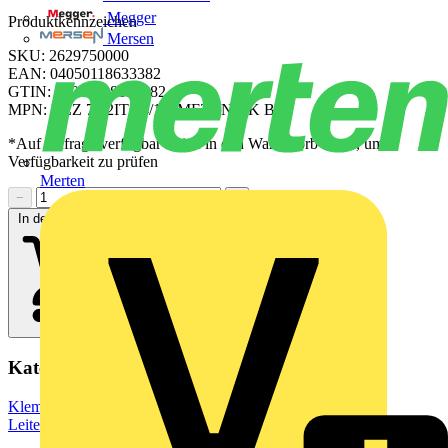
Megger
Produktkennzeichen
Mersen
SKU: 2629750000
EAN: 04050118633382
GTIN: 04050118633382
MPN: BLZ 7.62IT/04/180MF3 SN BK BX
*Auf Anfrage verfügbar - bitte in den Warenkorb legen, um
Verfügbarkeit zu prüfen
Merten
−
+
In den Warenkorb
Kategorien
Klemmen, Steckverbinder & Verbindungselemente
Leiterplattensteckverbinder