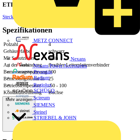
ETIM Group
Steckverbinder
Spezifikationen
METZ CONNECT
Polzahl
4
Gehäusefarbe
schwarz
Mit Schutzleiter
Nein
Nexans
Art der Verbindung
flexibler Leiterplattenverbinder
Nexans Power Accessories
Bemessungsspannung
500
Prysmian
Radium
Bemessungsstrom In
25
Regiolux
Betriebstemperatur
-50 - 100
SCHÜCO
Kontaktausführung
Buchse
Scireum
Mehr anzeigen
SIEMENS
Steinel
STRIEBEL & JOHN