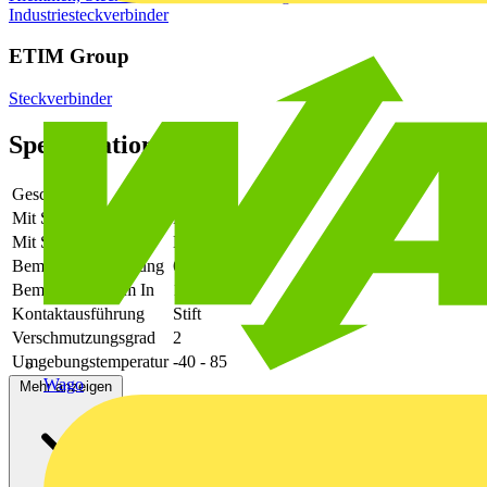
Industriesteckverbinder
ETIM Group
Steckverbinder
Spezifikationen
Geschirmt
Ja
Mit Schutzleiter
Nein
Mit Statusanzeige
Nein
Bemessungsspannung
60
Bemessungsstrom In
1
Kontaktausführung
Stift
Verschmutzungsgrad
2
Umgebungstemperatur
-40 - 85
Wago
Mehr anzeigen