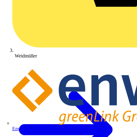
Weidmüller
Enwitec