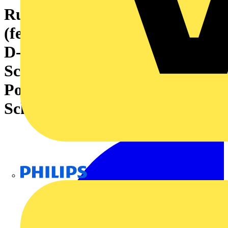
Rundsteckverbinder
(feldkonfektionierbar), M12,
D-codiert,
Schneidklemmanschluss IDC,
Polzahl: 4, IP67,
Schirmanschluss: Ja
Philips