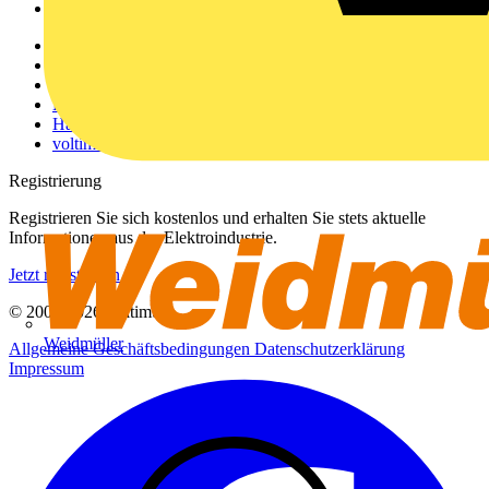
Voltimum+
Weitere Links
Über uns
Kontakt
Downloadbereich (PDFs)
Häufig gestellte Fragen
voltimum.com
Registrierung
Registrieren Sie sich kostenlos und erhalten Sie stets aktuelle
Informationen aus der Elektroindustrie.
Jetzt registrieren
© 2002-
2026
Voltimum
Weidmüller
Allgemeine Geschäftsbedingungen
Datenschutzerklärung
Impressum