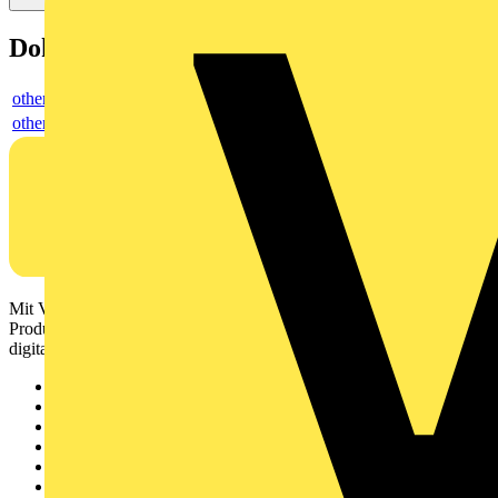
Dokumente
others
others
Mit Voltimum erhalten Elektrofachkräfte Zugang zu Branchennews,
Produktinformationen, Schulungen und Tools – alles auf einer
digitalen Plattform und Community.
Sitemap
Startseite
News
Akademie
Produktsuche
Partner