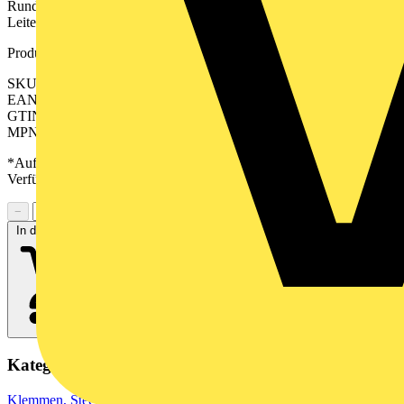
Rundsteckverbinder für die individuelle Konfektionierung von
Leitern. Platzsparende Bauform.
Produktkennzeichen
SKU: 2544780000
EAN: 04050118554762
GTIN: 04050118554762
MPN: SAISGI-M-4D-5/9.7-M12
*Auf Anfrage verfügbar - bitte in den Warenkorb legen, um
Verfügbarkeit zu prüfen
−
+
In den Warenkorb
Kategorien
Klemmen, Steckverbinder & Verbindungselemente