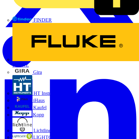
FINDER
FLUKE
Gira
HT Instruments GmbH
iHaus
Kaufel
Kopp
Lichtline
LIGHTCYCLE