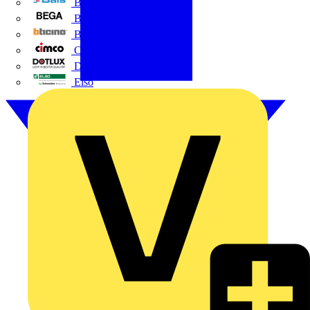
BALS
Bega
Bticino
Cimco
DOTLUX GmbH
Elso