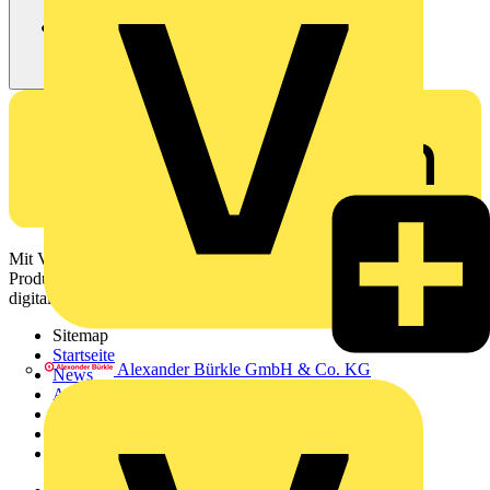
Mit Voltimum erhalten Elektrofachkräfte Zugang zu Branchennews,
Produktinformationen, Schulungen und Tools – alles auf einer
digitalen Plattform und Community.
Sitemap
Startseite
Alexander Bürkle GmbH & Co. KG
News
Akademie
Produktsuche
Partner
Voltimum+