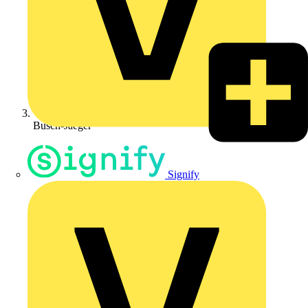
Busch-Jaeger
Signify