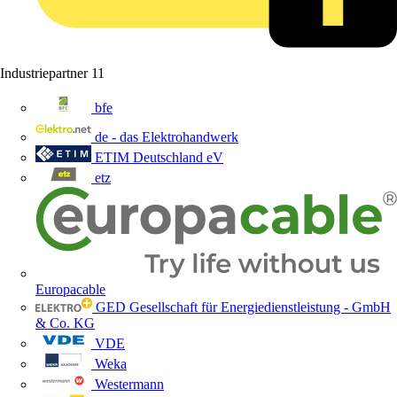
Industriepartner
11
bfe
de - das Elektrohandwerk
ETIM Deutschland eV
etz
Europacable
GED Gesellschaft für Energiedienstleistung - GmbH
& Co. KG
VDE
Weka
Westermann