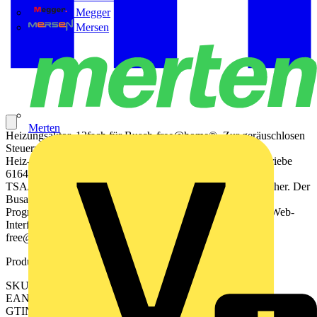
Megger
Mersen
Merten
Heizungsaktor, 12fach für Busch-free@home®. Zur geräuschlosen
Steuerung von thermoelektrischen Stellantrieben in
Heiz-/Kühlsystemen. Pro Ausgang können bis zu 3 Stellantriebe
6164/10-, TSA/K230.2. oder 1 Stellantrieb 6164/11-102,
TSA/K24.2 Die Ausgänge sind kurzschluss- und überlastsicher. Der
Busanschluss erfolgt über die beiliegende Busklemme.
Programmierung nur bei angelegter Busspannung über das Web-
Interface des System Access Points. Produktreihe: Busch-
free@home®
Produktkennzeichen
SKU: 2CKA006220A0026
EAN: 4011395180426
GTIN: 4011395180426