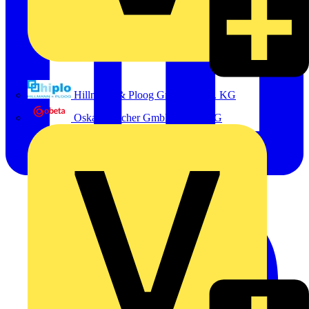
Hillmann & Ploog GmbH & Co. KG
Oskar Böttcher GmbH & Co. KG