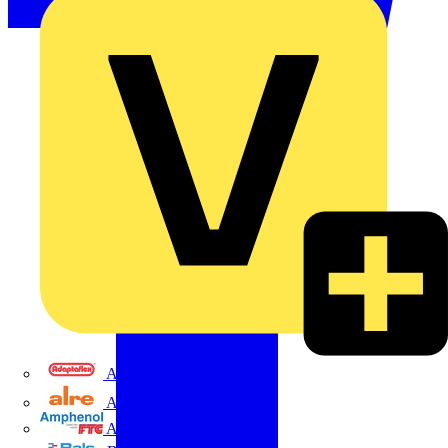
Adaptaflex
Alre
Amphenol FTG