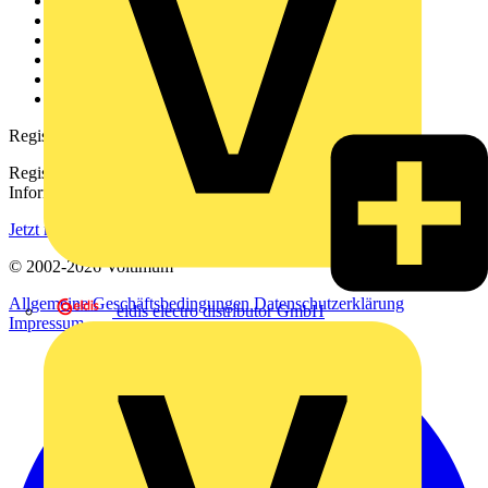
Weitere Links
Über uns
Kontakt
Downloadbereich (PDFs)
Häufig gestellte Fragen
voltimum.com
Registrierung
Registrieren Sie sich kostenlos und erhalten Sie stets aktuelle
Informationen aus der Elektroindustrie.
Jetzt registrieren
© 2002-
2026
Voltimum
Allgemeine Geschäftsbedingungen
Datenschutzerklärung
eldis electro distributor GmbH
Impressum