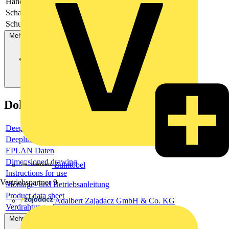
Handschaltung
-
Schaltspannung
Schutzart (IP)
-
Mehr anzeigen
Dokumente
Deeplink product page
Deeplink REACH
EPLAN Daten
Dimensioned drawing
Zumtobel
Instructions for use
Vertriebspartner
9
Montage- und Betriebsanleitung
Product data sheet
Adalbert Zajadacz GmbH & Co. KG
Verdrahtungsplan
Mehr anzeigen