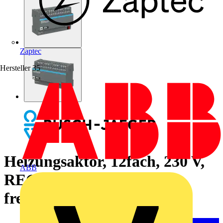
Zaptec
Hersteller
35
Heizungsaktor, 12fach, 230 V,
ABB
REG, BJE für Busch-
free@home®