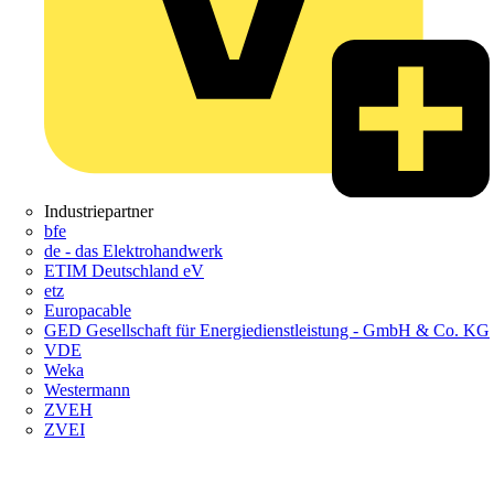
Industriepartner
bfe
de - das Elektrohandwerk
ETIM Deutschland eV
etz
Europacable
GED Gesellschaft für Energiedienstleistung - GmbH & Co. KG
VDE
Weka
Westermann
ZVEH
ZVEI