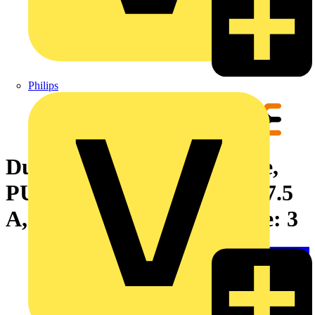
Philips
Durchgangs-Reihenklemme,
PUSH IN, weiß, 1.5 mm², 17.5
A, 500 V, Anzahl Anschlüsse: 3