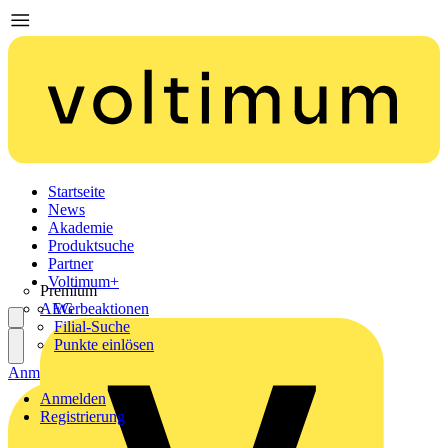
Startseite
News
Akademie
Produktsuche
Partner
Voltimum+
Premium
AEG
Werbeaktionen
Filial-Suche
Punkte einlösen
Anmelden
Registrierung
Anmelden
Registrierung