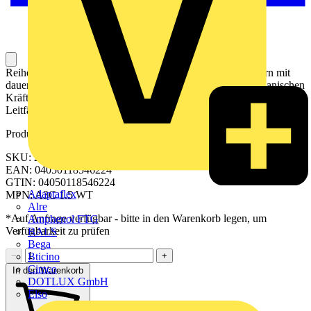
Reihenklemme zum Anschließen oder Verbinden von Leitern mit
dauerhaft sicherem Kontakt. Gehärteter Stahl hält den mechanischen
Kräften stand, Zinn-beschichtetes Kupfer sorgt für beste
Leitfähigkeit.
Produktkennzeichen
SKU: 2534510000
EAN: 04050118546224
GTIN: 04050118546224
Adaptaflex
MPN: A3C 1.5 WT
Alre
*Auf Anfrage verfügbar - bitte in den Warenkorb legen, um
Amphenol FTG
Verfügbarkeit zu prüfen
BALS
Bega
Bticino
−
+
Cimco
In den Warenkorb
DOTLUX GmbH
Elso