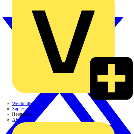
Weidmüller
Zaptec
Hersteller
ABB