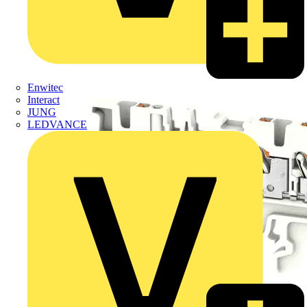
Enwitec
Interact
JUNG
LEDVANCE