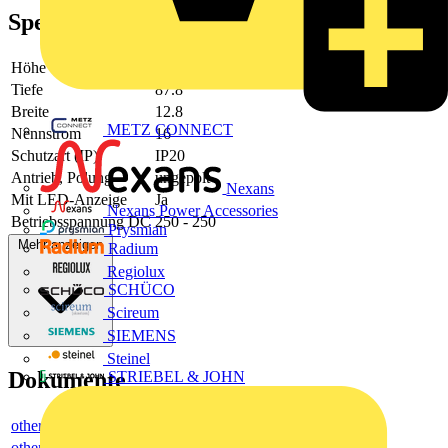
Spezifikationen
Höhe
89.4
Tiefe
87.8
Breite
12.8
METZ CONNECT
Nennstrom
16
Schutzart (IP)
IP20
Antrieb, Polung
ungepolt
Nexans
Mit LED-Anzeige
Ja
Nexans Power Accessories
Betriebsspannung DC
250 - 250
Prysmian
Mehr anzeigen
Radium
Regiolux
SCHÜCO
Scireum
SIEMENS
Steinel
Dokumente
STRIEBEL & JOHN
others
others