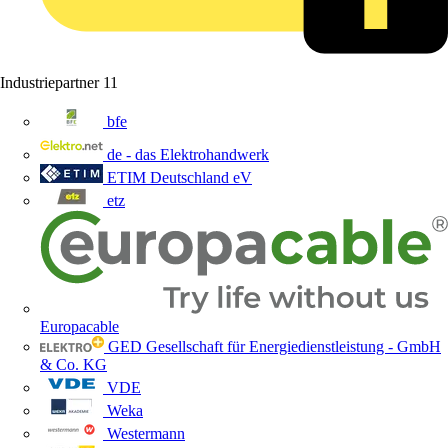
Industriepartner
11
bfe
de - das Elektrohandwerk
ETIM Deutschland eV
etz
Europacable
GED Gesellschaft für Energiedienstleistung - GmbH
& Co. KG
VDE
Weka
Westermann