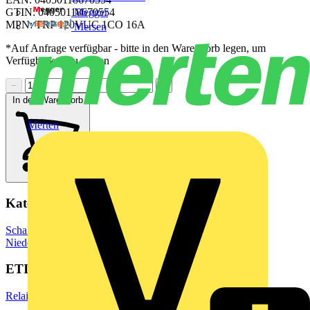
Megger
GTIN: 04050118670554
MPN: TRP 120VUC 1CO 16A
Mersen
*Auf Anfrage verfügbar - bitte in den Warenkorb legen, um
Verfügbarkeit zu prüfen
−
+
In den Warenkorb
Merten
Kategorien
Schaltgeräte & Überstromschutz
Schaltgeräte
Niederspannungsschaltgeräte
ETIM Group
Relais