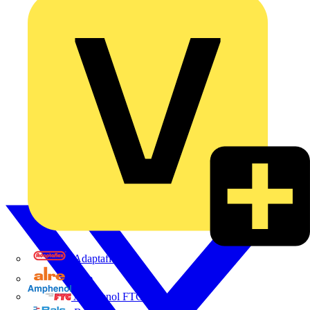
Adaptaflex
Alre
Amphenol FTG