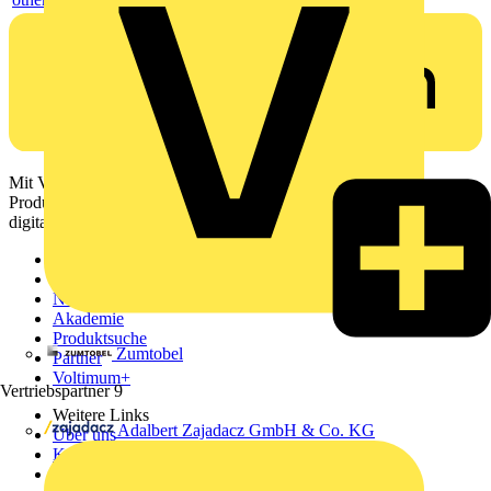
Mit Voltimum erhalten Elektrofachkräfte Zugang zu Branchennews,
Produktinformationen, Schulungen und Tools – alles auf einer
digitalen Plattform und Community.
Sitemap
Startseite
News
Akademie
Produktsuche
Zumtobel
Partner
Voltimum+
Vertriebspartner
9
Weitere Links
Adalbert Zajadacz GmbH & Co. KG
Über uns
Kontakt
Downloadbereich (PDFs)