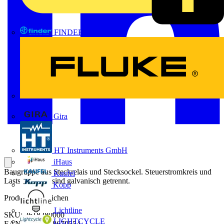
FINDER
FLUKE
Gira
HT Instruments GmbH
iHaus
Baugruppe aus Steckrelais und Stecksockel. Steuerstromkreis und
Kaufel
Laststromkreis sind galvanisch getrennt.
Kopp
Produktkennzeichen
Lichtline
SKU: 2618280000
LIGHTCYCLE
EAN: 04050118670554