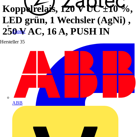
Koppelrelais, 120 V UC ±10 %,
LED grün, 1 Wechsler (AgNi) ,
250 V AC, 16 A, PUSH IN
Zaptec
Hersteller
35
ABB