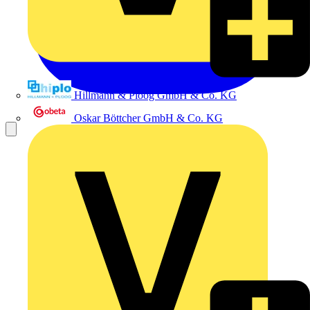
Hillmann & Ploog GmbH & Co. KG
Oskar Böttcher GmbH & Co. KG