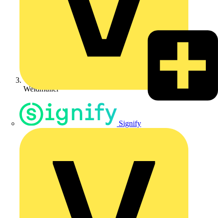
Weidmüller
Signify