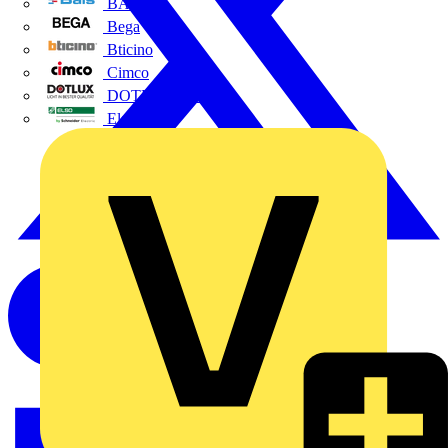
BALS
Bega
Bticino
Cimco
DOTLUX GmbH
Elso