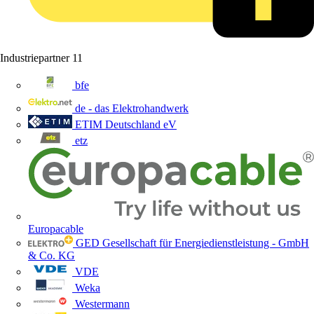
Industriepartner
11
bfe
de - das Elektrohandwerk
ETIM Deutschland eV
etz
Europacable
GED Gesellschaft für Energiedienstleistung - GmbH
& Co. KG
VDE
Weka
Westermann