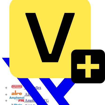
Adaptaflex
Alre
Amphenol FTG