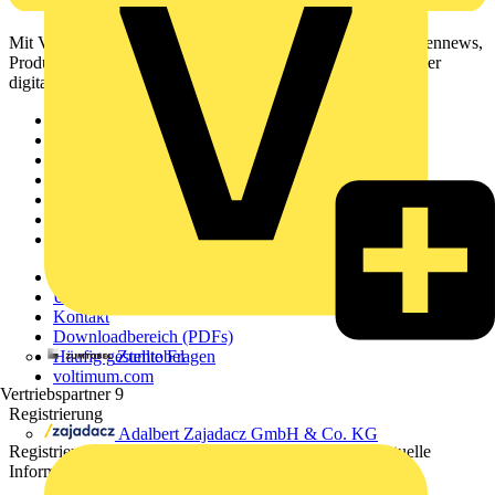
Mit Voltimum erhalten Elektrofachkräfte Zugang zu Branchennews,
Produktinformationen, Schulungen und Tools – alles auf einer
digitalen Plattform und Community.
Sitemap
Startseite
News
Akademie
Produktsuche
Partner
Voltimum+
Weitere Links
Über uns
Kontakt
Downloadbereich (PDFs)
Zumtobel
Häufig gestellte Fragen
voltimum.com
Vertriebspartner
9
Registrierung
Adalbert Zajadacz GmbH & Co. KG
Registrieren Sie sich kostenlos und erhalten Sie stets aktuelle
Informationen aus der Elektroindustrie.