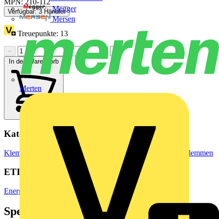
MPN: 210-112
Megger
Verfügbar: 3 Händler
Mersen
Treuepunkte:
13
−
+
In den Warenkorb
Merten
Kategorien
Klemmen, Steckverbinder & Verbindungselemente
Reihenklemmen
ETIM Group
Energieverteilsysteme/Schaltanlagen
Spezifikationen