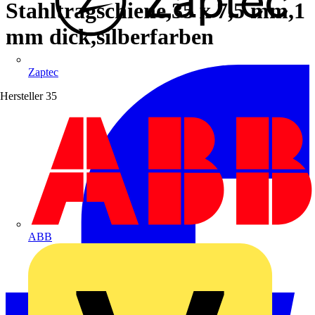
Stahltragschiene,35 x 7,5 mm,1
mm dick,silberfarben
Zaptec
Hersteller
35
ABB