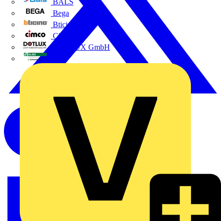
BALS
Bega
Bticino
Cimco
DOTLUX GmbH
Elso