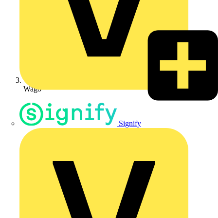
Wago
Signify