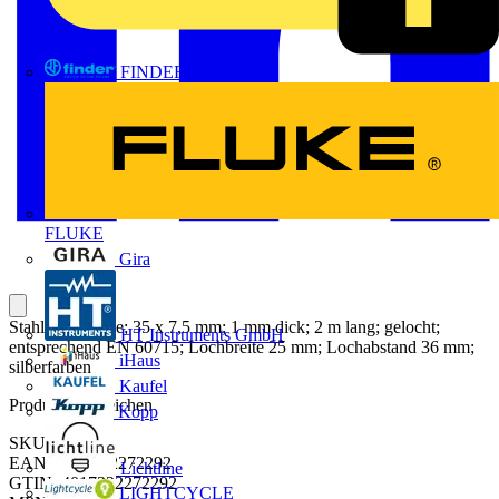
FINDER
FLUKE
Gira
Stahltragschiene; 35 x 7,5 mm; 1 mm dick; 2 m lang; gelocht;
HT Instruments GmbH
entsprechend EN 60715; Lochbreite 25 mm; Lochabstand 36 mm;
iHaus
silberfarben
Kaufel
Produktkennzeichen
Kopp
SKU: 210-112
EAN: 4017332272292
Lichtline
GTIN: 4017332272292
LIGHTCYCLE