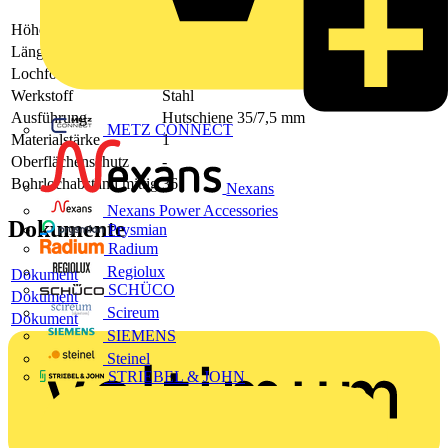
Höhe
7.5
Länge
2000
Lochform
Langloch
Werkstoff
Stahl
Ausführung
Hutschiene 35/7,5 mm
METZ CONNECT
Materialstärke
1
Oberflächenschutz
-
Bohrlochabstand mittig
36
Nexans
Nexans Power Accessories
Dokumente
Prysmian
Radium
Regiolux
Dokument
SCHÜCO
Dokument
Scireum
Dokument
SIEMENS
Steinel
STRIEBEL & JOHN