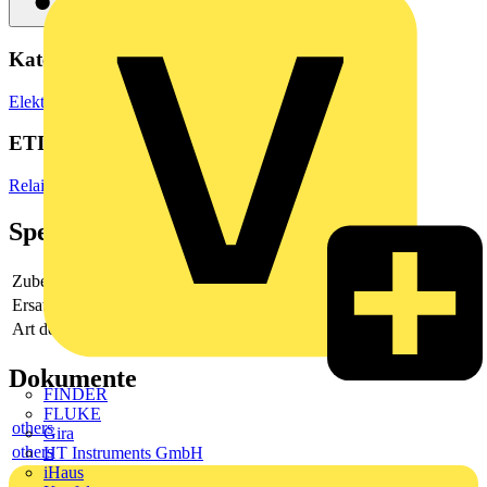
Kategorien
Elektronische Bauteile
Relais
ETIM Group
Relais
Spezifikationen
Zubehör
Ja
Ersatzteil
Nein
Art des Zubehörs/Ersatzteils
-
Dokumente
FINDER
FLUKE
others
Gira
others
HT Instruments GmbH
iHaus