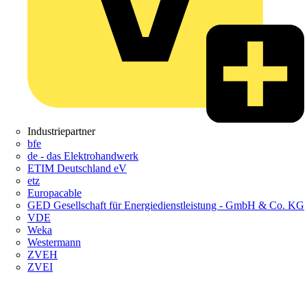
Industriepartner
bfe
de - das Elektrohandwerk
ETIM Deutschland eV
etz
Europacable
GED Gesellschaft für Energiedienstleistung - GmbH & Co. KG
VDE
Weka
Westermann
ZVEH
ZVEI