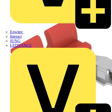
Enwitec
Interact
JUNG
LEDVANCE