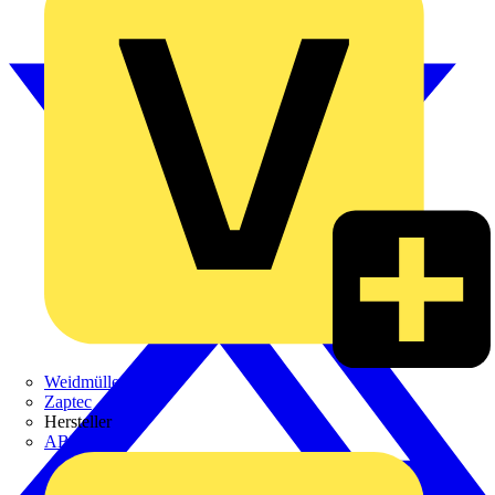
Weidmüller
Zaptec
Hersteller
ABB