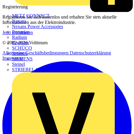
Registrierung
METZ CONNECT
Registrieren Sie sich kostenlos und erhalten Sie stets aktuelle
Nexans
Informationen aus der Elektroindustrie.
Nexans Power Accessories
Prysmian
Jetzt registrieren
Radium
Regiolux
© 2002-
2026
Voltimum
SCHÜCO
Allgemeine Geschäftsbedingungen
Datenschutzerklärung
Scireum
Impressum
SIEMENS
Steinel
STRIEBEL & JOHN