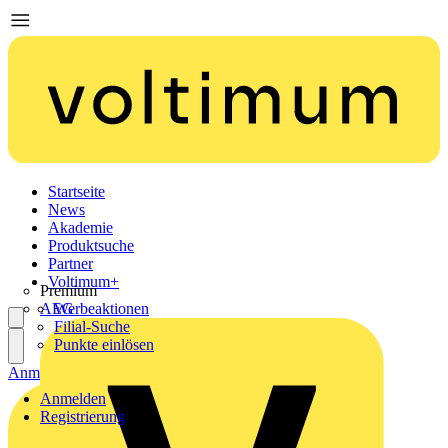
Startseite
News
Akademie
Produktsuche
Partner
Voltimum+
Premium
AEG
Werbeaktionen
Filial-Suche
Punkte einlösen
Anmelden
Registrierung
Anmelden
Registrierung