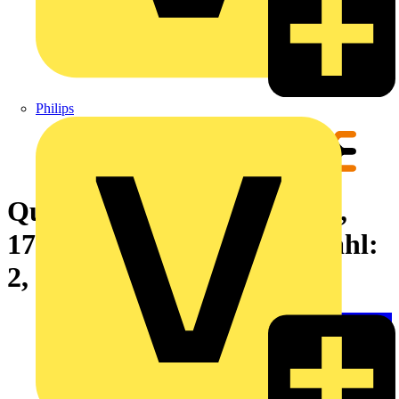
Philips
Querverbinder (Relais), rot,
17.5 A, nicht kürzbar, Polzahl:
2, Raster in mm: 6.40