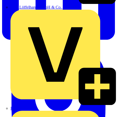
Emil Löffelhardt GmbH & Co. KG
Hardy Schmitz