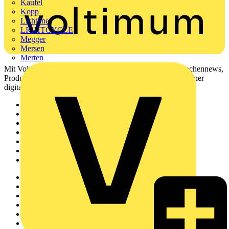
Kaufel
Kopp
Lichtline
LIGHTCYCLE
Megger
Mersen
Merten
Mit Voltimum erhalten Elektrofachkräfte Zugang zu Branchennews,
Produktinformationen, Schulungen und Tools – alles auf einer
digitalen Plattform und Community.
Sitemap
Startseite
News
Akademie
Produktsuche
Partner
Voltimum+
Weitere Links
Über uns
Kontakt
Downloadbereich (PDFs)
Häufig gestellte Fragen
voltimum.com