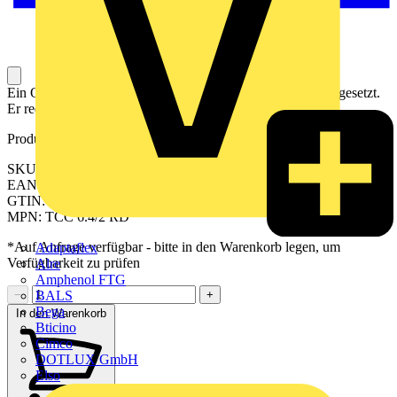
Ein Querverbinder wird zum Brücken von Anschlüssen eingesetzt.
Er reduzieren die Verdrahtungszeit um bis zu 60 %.
Produktkennzeichen
SKU: 2556390000
EAN: 04050118566901
GTIN: 04050118566901
MPN: TCC 6.4/2 RD
*Auf Anfrage verfügbar - bitte in den Warenkorb legen, um
Adaptaflex
Verfügbarkeit zu prüfen
Alre
Amphenol FTG
BALS
−
+
Bega
In den Warenkorb
Bticino
Cimco
DOTLUX GmbH
Elso