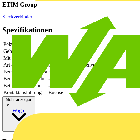
ETIM Group
Steckverbinder
Spezifikationen
Polzahl
10
Gehäusefarbe
grün
Mit Schutzleiter
-
Art der Verbindung
flexibler Leiterplattenverbinder
Bemessungsspannung
320
Bemessungsstrom In
-
Betriebstemperatur
-40 - 105
Kontaktausführung
Buchse
Mehr anzeigen
Wago