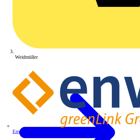
Weidmüller
Enwitec