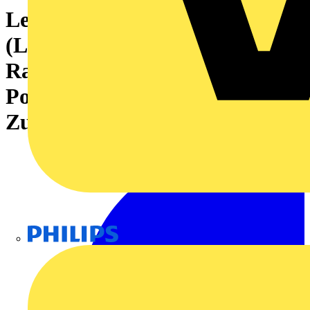
Leiterplattensteckverbinder
(Leiteranschluss), 320 V, 18 A,
Raster in mm: 5.00, 4 mm²,
Polzahl: 10,
Zugbügelanschluss, Box
Philips