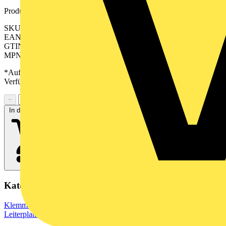
Produktkennzeichen
SKU: 2645030000
EAN: 04050118641943
GTIN: 04050118641943
MPN: CPS 5.00/10/270F SN GN BX
*Auf Anfrage verfügbar - bitte in den Warenkorb legen, um
Verfügbarkeit zu prüfen
−
+
In den Warenkorb
Kategorien
Klemmen, Steckverbinder & Verbindungselemente
Leiterplattensteckverbinder