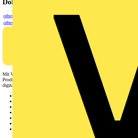
Dokumente
others
others
Mit Voltimum erhalten Elektrofachkräfte Zugang zu Branchennews,
Produktinformationen, Schulungen und Tools – alles auf einer
digitalen Plattform und Community.
Sitemap
Startseite
News
Akademie
Produktsuche
Partner
Voltimum+