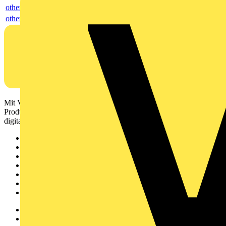
others
others
Mit Voltimum erhalten Elektrofachkräfte Zugang zu Branchennews,
Produktinformationen, Schulungen und Tools – alles auf einer
digitalen Plattform und Community.
Sitemap
Startseite
News
Akademie
Produktsuche
Partner
Voltimum+
Weitere Links
Über uns