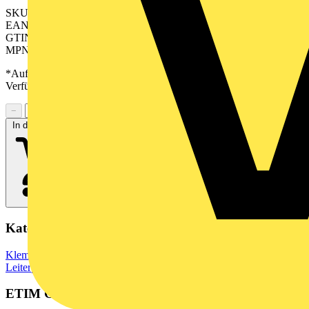
SKU: 2641560000
EAN: 04050118645415
GTIN: 04050118645415
MPN: CH 3.50/06/90G 3.5SN GN BX
*Auf Anfrage verfügbar - bitte in den Warenkorb legen, um
Verfügbarkeit zu prüfen
−
+
In den Warenkorb
Kategorien
Klemmen, Steckverbinder & Verbindungselemente
Leiterplattensteckverbinder
ETIM Group