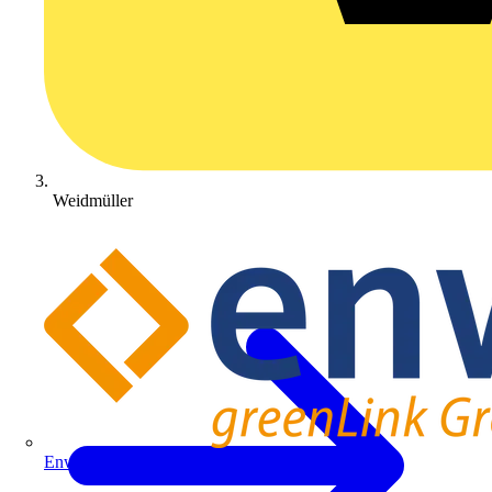
Weidmüller
Enwitec