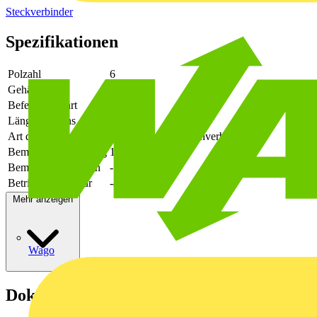
Steckverbinder
Spezifikationen
Polzahl
6
Gehäusefarbe
grün
Befestigungsart
löten
Länge des Pins
3.5
Art der Verbindung
flexibler Leiterplattenverbinder
Bemessungsspannung
160
Bemessungsstrom In
-
Betriebstemperatur
-40 - 105
Mehr anzeigen
Wago
Dokumente