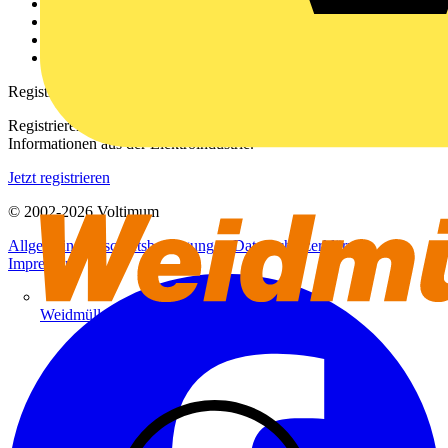
Kontakt
Downloadbereich (PDFs)
Häufig gestellte Fragen
voltimum.com
Registrierung
Registrieren Sie sich kostenlos und erhalten Sie stets aktuelle
Informationen aus der Elektroindustrie.
Jetzt registrieren
© 2002-
2026
Voltimum
Allgemeine Geschäftsbedingungen
Datenschutzerklärung
Impressum
Weidmüller