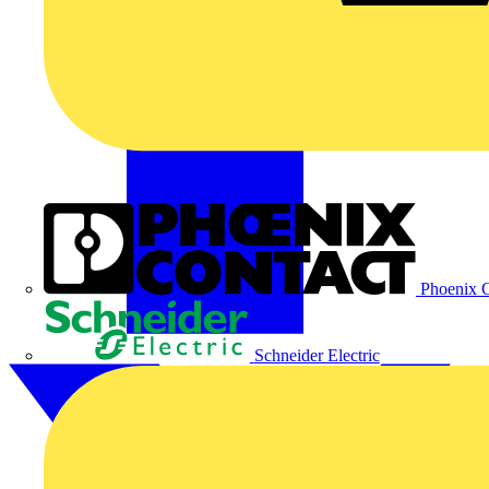
Phoenix C
Schneider Electric