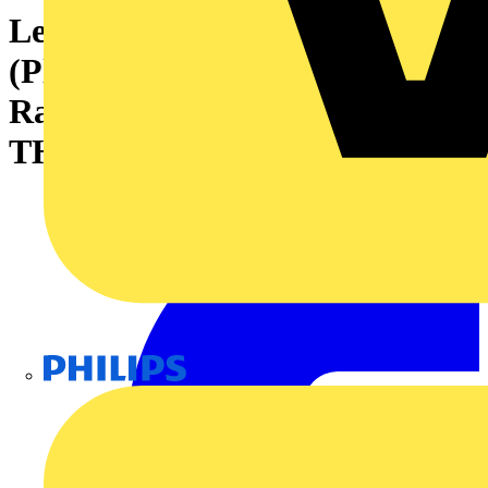
Leiterplattensteckverbinder
(Platinenanschluss), 160 V, 8 A,
Raster in mm: 3.50, Polzahl: 6,
THT-Lötanschluss, Box
Philips