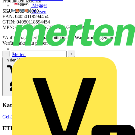
Produktkennzeichen
Megger
SKU: 2585490000
Mersen
EAN: 04050118594454
GTIN: 04050118594454
MPN: CH20M45 S 3SC/2PSC LGY 2018
*Auf Anfrage verfügbar - bitte in den Warenkorb legen, um
Verfügbarkeit zu prüfen
−
+
Merten
In den Warenkorb
Kategorien
Gehäuse & Schaltschränke
Elektrogehäuse
ETIM Group