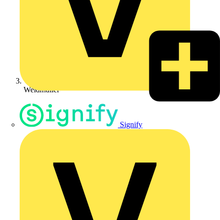
Weidmüller
Signify