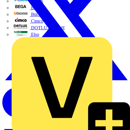
BALS
Bega
Bticino
Cimco
DOTLUX GmbH
Elso