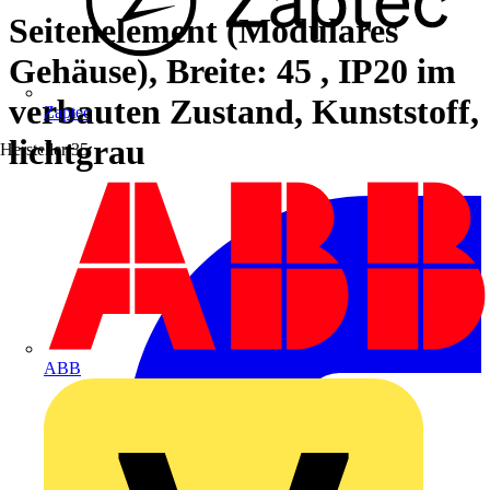
Seitenelement (Modulares
Gehäuse), Breite: 45 , IP20 im
verbauten Zustand, Kunststoff,
Zaptec
lichtgrau
Hersteller
35
ABB