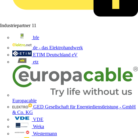
Industriepartner
11
bfe
de - das Elektrohandwerk
ETIM Deutschland eV
etz
Europacable
GED Gesellschaft für Energiedienstleistung - GmbH
& Co. KG
VDE
Weka
Westermann