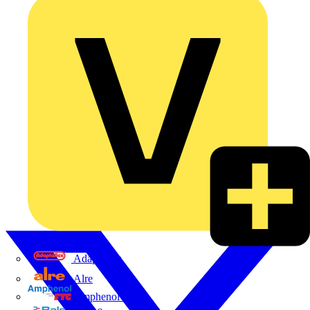
Adaptaflex
Alre
Amphenol FTG