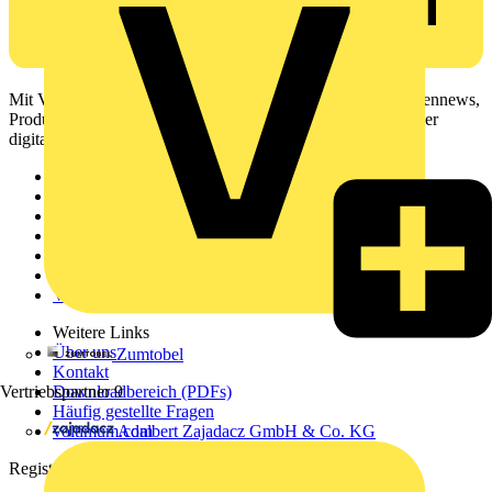
Mit Voltimum erhalten Elektrofachkräfte Zugang zu Branchennews,
Produktinformationen, Schulungen und Tools – alles auf einer
digitalen Plattform und Community.
Sitemap
Startseite
News
Akademie
Produktsuche
Partner
Voltimum+
Weitere Links
Über uns
Zumtobel
Kontakt
Vertriebspartner
9
Downloadbereich (PDFs)
Häufig gestellte Fragen
Adalbert Zajadacz GmbH & Co. KG
voltimum.com
Registrierung