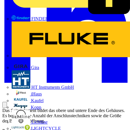
FINDER
FLUKE
Gira
HT Instruments GmbH
iHaus
Kaufel
Kopp
Das Seitenelement bildet das obere und untere Ende des Gehäuses.
Es bestimmt die Anzahl der Anschlusstechniken sowie die Größe
der Belüftungsöffnung.
Lichtline
LIGHTCYCLE