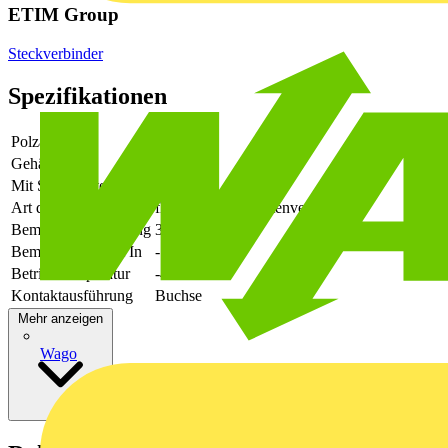
ETIM Group
Steckverbinder
Spezifikationen
Polzahl
21
Gehäusefarbe
grün
Mit Schutzleiter
-
Art der Verbindung
flexibler Leiterplattenverbinder
Bemessungsspannung
320
Bemessungsstrom In
-
Betriebstemperatur
-40 - 105
Kontaktausführung
Buchse
Mehr anzeigen
Wago