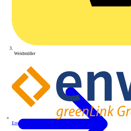
Weidmüller
Enwitec