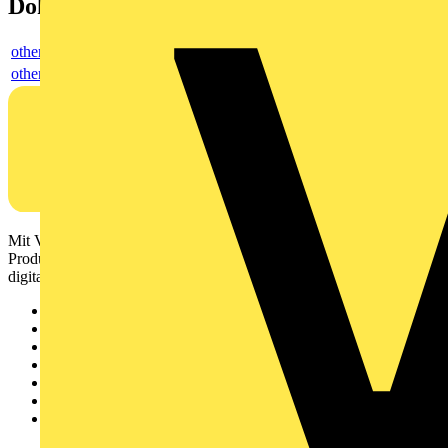
Dokumente
others
others
Mit Voltimum erhalten Elektrofachkräfte Zugang zu Branchennews,
Produktinformationen, Schulungen und Tools – alles auf einer
digitalen Plattform und Community.
Sitemap
Startseite
News
Akademie
Produktsuche
Partner
Voltimum+