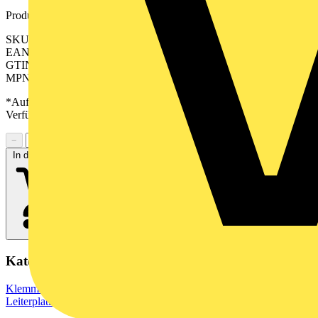
Produktkennzeichen
SKU: 2647440000
EAN: 04050118639537
GTIN: 04050118639537
MPN: CPS 5.08/21/180 SN GN BX
*Auf Anfrage verfügbar - bitte in den Warenkorb legen, um
Verfügbarkeit zu prüfen
−
+
In den Warenkorb
Kategorien
Klemmen, Steckverbinder & Verbindungselemente
Leiterplattensteckverbinder