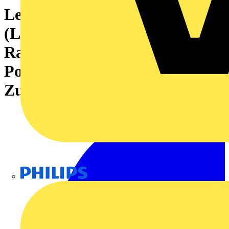
Leiterplattensteckverbinder
(Leiteranschluss), 320 V, 22 A,
Raster in mm: 5.08, 4 mm²,
Polzahl: 21,
Zugbügelanschluss, Box
Philips