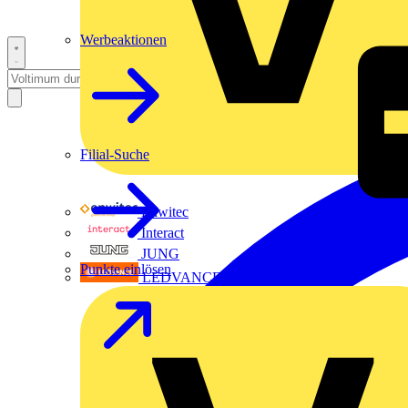
Werbeaktionen
Filial-Suche
Enwitec
Interact
JUNG
Punkte einlösen
LEDVANCE