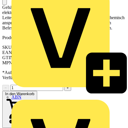
Gehäuse aus Kunststoff für die Aufnahme von elektrischen,
elektromechanischen und pneumatischen Geräten sowie
Leiterplatten. Geeignet für den Einsatz in mechanisch und chemisch
anspruchsvoller Umgebung. Eine Wandmontage kann durch
Befestigungslöcher oder mit Montagefüßen realisiert werden.
Produktkennzeichen
SKU: 2632810000
EAN: 04050118664546
GTIN: 04050118664546
MPN: FP ENC BS 042 3B
*Auf Anfrage verfügbar - bitte in den Warenkorb legen, um
Verfügbarkeit zu prüfen
−
+
In den Warenkorb
ABN