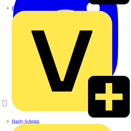
Emil Löffelhardt GmbH & Co. KG
Hardy Schmitz