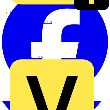
METZ CONNECT
Nexans
Nexans Power Accessories
Prysmian
Radium
Regiolux
SCHÜCO
Scireum
SIEMENS
Steinel
STRIEBEL & JOHN