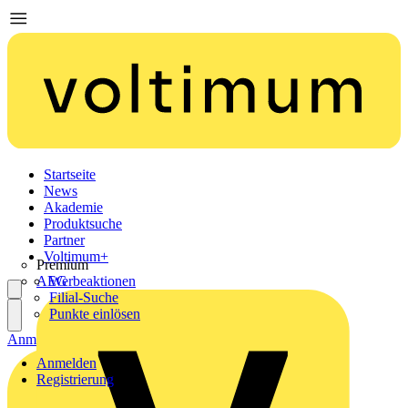
Startseite
News
Akademie
Produktsuche
Partner
Voltimum+
Premium
AEG
Werbeaktionen
Filial-Suche
Punkte einlösen
Anmelden
Registrierung
Anmelden
Registrierung