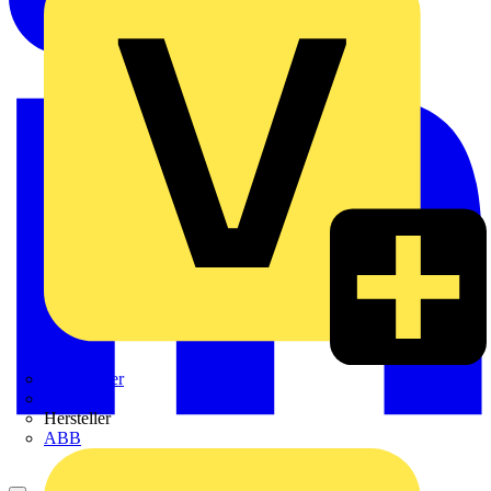
Weidmüller
Zaptec
Hersteller
ABB