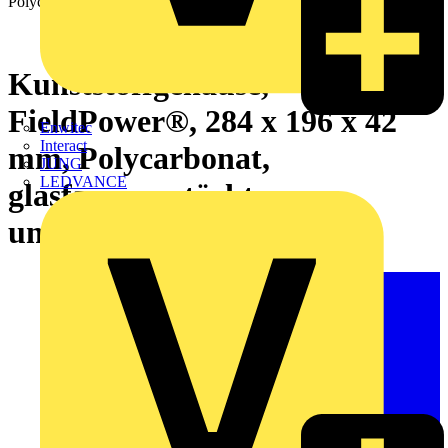
Kunststoffgehäuse,
FieldPower®, 284 x 196 x 42
Enwitec
Interact
mm, Polycarbonat,
JUNG
LEDVANCE
glasfaserverstärkt,
unbehandelt, schwarz