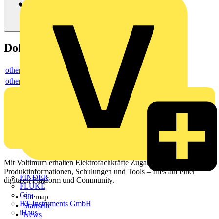
Dokumente
others
others
Mit Voltimum erhalten Elektrofachkräfte Zugang zu Branchennews,
Produktinformationen, Schulungen und Tools – alles auf einer
FINDER
digitalen Plattform und Community.
FLUKE
Gira
Sitemap
HT Instruments GmbH
Startseite
iHaus
News